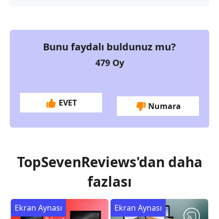
Bunu faydalı buldunuz mu?
479
Oy
EVET
Numara
TopSevenReviews'dan daha
fazlası
Ekran Aynası
Ekran Aynası