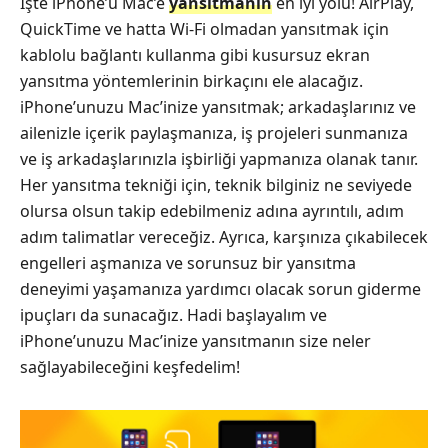
İşte iPhone’u Mac’e
yansıtmanın
en iyi yolu! AirPlay,
QuickTime ve hatta Wi‑Fi olmadan yansıtmak için
kablolu bağlantı kullanma gibi kusursuz ekran
yansıtma yöntemlerinin birkaçını ele alacağız.
iPhone’unuzu Mac’inize yansıtmak; arkadaşlarınız ve
ailenizle içerik paylaşmanıza, iş projeleri sunmanıza
ve iş arkadaşlarınızla işbirliği yapmanıza olanak tanır.
Her yansıtma tekniği için, teknik bilginiz ne seviyede
olursa olsun takip edebilmeniz adına ayrıntılı, adım
adım talimatlar vereceğiz. Ayrıca, karşınıza çıkabilecek
engelleri aşmanıza ve sorunsuz bir yansıtma
deneyimi yaşamanıza yardımcı olacak sorun giderme
ipuçları da sunacağız. Hadi başlayalım ve
iPhone’unuzu Mac’inize yansıtmanın size neler
sağlayabileceğini keşfedelim!