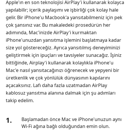
Apple'ın en son teknolojisi AirPlay'i kullanarak kolayca
ile
yapılabilir; içerik paylaşımı ve işbirliği çok kolay hale
iPhone'u
gelir. Bir iPhone'u Macbook'a yansıtabilmeniz için pek
Wi-
çok şansınız var. Bu makaledeki prosedürün her
Fi
adımında, Mac'inizde AirPlay'i kurmaktan
olmadan
Mac'e
iPhone'unuzdan yansıtma işlemini başlatmaya kadar
Aynalama
size yol göstereceğiz. Ayrıca yansıtılmış deneyiminizi
nasıl
geliştirmek için ipuçları ve tavsiyeler sunacağız. İşiniz
yapılır
bittiğinde, Airplay'i kullanarak kolaylıkla iPhone'u
Mac'e nasıl yansıtacağınızı öğrenecek ve yepyeni bir
Bölüm
üretkenlik ve çok yönlülük dünyasının kapılarını
3.
Quicktime
açacaksınız. Lafı daha fazla uzatmadan AirPlay
Kullanarak
kablosuz yansıtma alanına dalmak için şu adımları
iPhone'u
takip edelim.
Mac'e
Aynalama
1.
Başlamadan önce Mac ve iPhone'unuzun aynı
Bölüm
Wi-Fi ağına bağlı olduğundan emin olun.