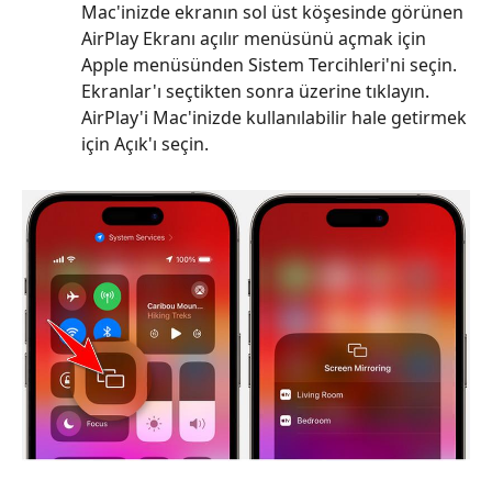
4.
Mac'inizde ekranın sol üst köşesinde görünen
QuickTime
AirPlay Ekranı açılır menüsünü açmak için
Çalışmıyorsa
Apple menüsünden Sistem Tercihleri'ni seçin.
iPhone'u
Ekranlar'ı seçtikten sonra üzerine tıklayın.
Mac'e
AirPlay'i Mac'inizde kullanılabilir hale getirmek
Aynalama
için Açık'ı seçin.
Bölüm
5.
iPhone'u
Mac'e
Yansıtma
hakkında
SSS