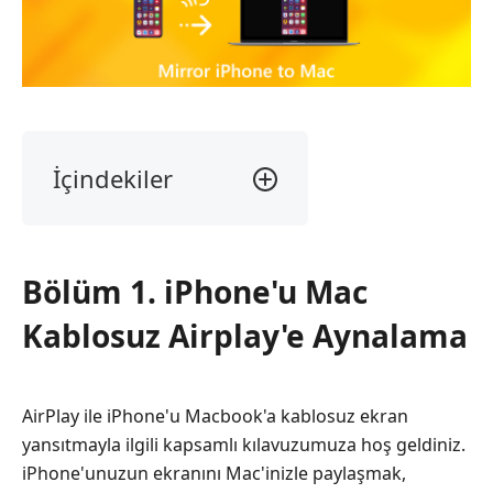
İçindekiler
Bölüm
1.
iPhone'u
Bölüm 1. iPhone'u Mac
Mac
Kablosuz
Kablosuz Airplay'e Aynalama
Airplay'e
Aynalama
Bölüm
AirPlay ile iPhone'u Macbook'a kablosuz ekran
2.
yansıtmayla ilgili kapsamlı kılavuzumuza hoş geldiniz.
USB
iPhone'unuzun ekranını Mac'inizle paylaşmak,
Kablosu