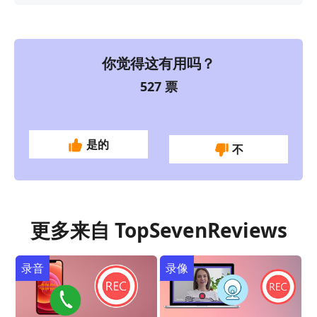
你觉得这有用吗？
527
票
是的
不
更多来自 TopSevenReviews
录音
录像