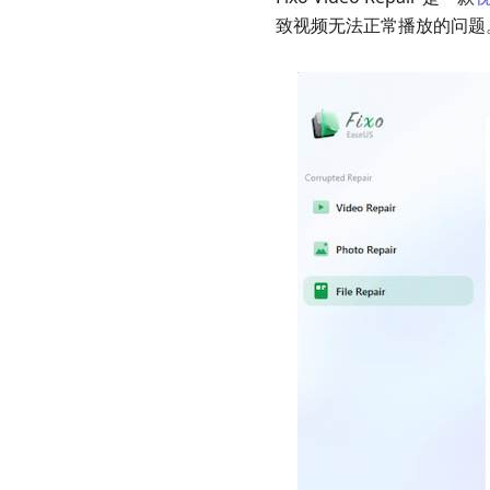
第
致视频无法正常播放的问题
2
部
分。
价
格
第
3
部
分。
测
试
第
4
部
分。
限
制