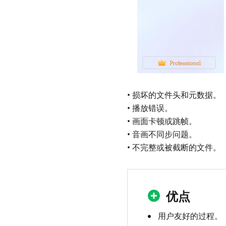
第
五
部
分
替
代
方
• 损坏的文件头和元数据。
案
• 播放错误。
第
• 画面卡顿或跳帧。
6
• 音画不同步问题。
部
• 不完整或被截断的文件。
分。
常
见
问
优点
题
解
用户友好的过程。
答