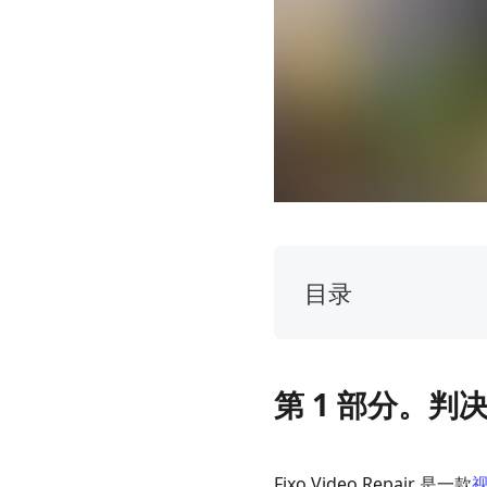
目录
第
1
部
第 1 部分。判
分。
判
决
Fixo Video Repair 是一款