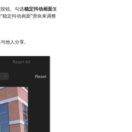
定
按钮。勾选
稳定抖动画面
复
“稳定抖动画面”滑块来调整
以与他人分享。