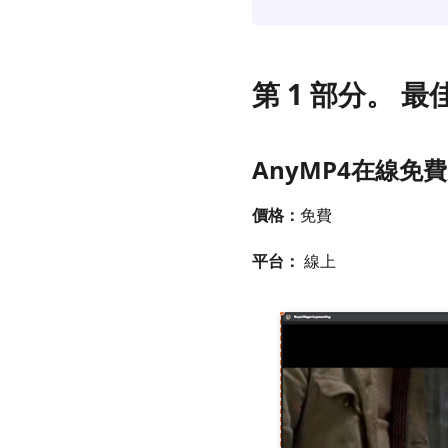
第 1 部分。 最
AnyMP4在線免
價格：
免費
平台：
線上