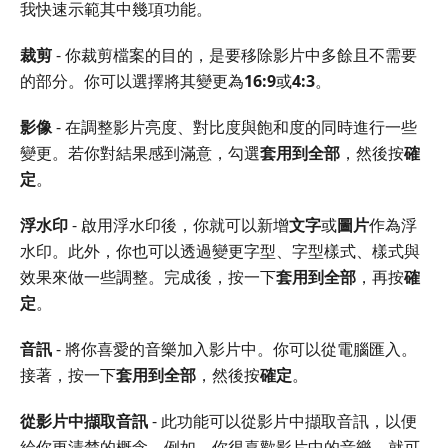
我快速示範其中幾項功能。
裁剪
- 你裁剪檔案的目的，是要移除影片中多餘且不需要
的部分。你可以選擇將其變更為
16:9
或
4:3
。
影像
- 在調整影片亮度、對比度與飽和度的同時進行一些
變更。若你對結果感到滿意，勾選
套用到全部
，然後按
確
定
。
浮水印
- 啟用浮水印後，你就可以新增
文字
或
圖片
作為浮
水印。此外，你也可以透過變更字型、字型樣式、樣式與
效果來做一些調整。完成後，按一下
套用到全部
，再按
確
定
。
音訊
- 將你喜愛的音樂加入影片中。你可以從電腦匯入。
接著，按一下
套用到全部
，然後按
確定
。
從影片中擷取音訊
- 此功能可以從影片中擷取音訊，以便
給你更清楚的概念。例如，你很喜歡影片中的音樂，就可