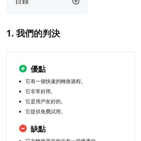
目錄
1.
我
們
1. 我們的判決
的
判
決
2.
Bigasofts
優點
Total
Video
它有一個快速的轉換過程。
Converter
它非常好用。
是
它是用戶友好的。
什
麼？
它提供免費試用。
3.
缺點
Bigasoft
Total
它在轉換器文件中有一些像素化。