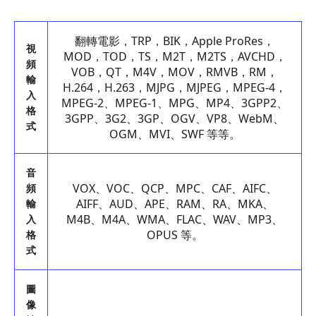
翻轉電影，TRP，BIK，Apple ProRes，
視
MOD，TOD，TS，M2T，M2TS，AVCHD，
頻
VOB，QT，M4V，MOV，RMVB，RM，
輸
H.264，H.263，MJPG，MJPEG，MPEG-4，
入
MPEG-2、MPEG-1、MPG、MP4、3GPP2、
格
3GPP、3G2、3GP、OGV、VP8、WebM、
式
OGM、MVI、SWF 等等。
音
VOX、VOC、QCP、MPC、CAF、AIFC、
頻
AIFF、AUD、APE、RAM、RA、MKA、
輸
M4B、M4A、WMA、FLAC、WAV、MP3、
入
OPUS 等。
格
式
圖
像