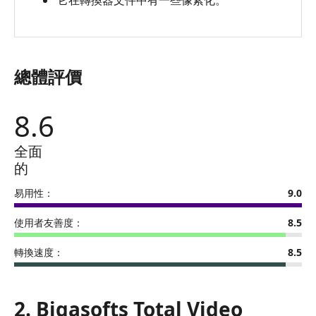
Video
Converter
Review
4.
總體評價
常
見
8.6
問
題
全面
5.
的
最
易用性：
9.0
佳
選
使用者友善度：
8.5
擇
-
轉換速度：
8.5
Vidmore
視
頻
2. Bigasofts Total Video
轉