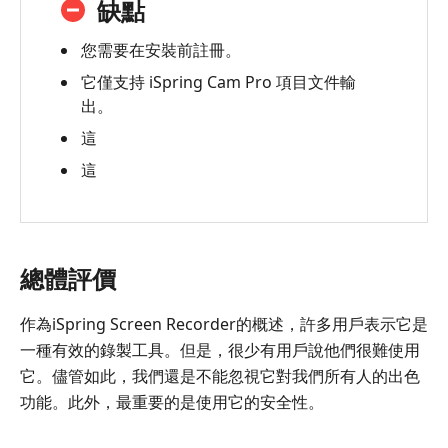
缺點
幕
錄
您需要在安裝前註冊。
像
它僅支持 iSpring Cam Pro 項目文件輸
機
出。
4.
這
常
這
見
問
題
5.
總體評價
最
佳
作為iSpring Screen Recorder的概述，許多用戶表示它是
替
一種有效的錄製工具。但是，很少有用戶說他們很難使用
代-
它。儘管如此，我們還是不能忽視它對我們所有人的出色
AnyMP4
功能。此外，最重要的是使用它的安全性。
屏
幕