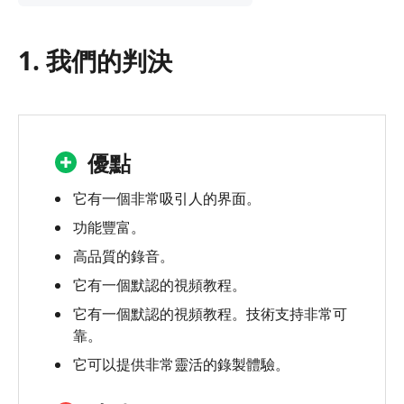
我
們
1. 我們的判決
的
判
決
2.
什
優點
麼
是
它有一個非常吸引人的界面。
iSpring
功能豐富。
屏
高品質的錄音。
幕
錄
它有一個默認的視頻教程。
像
它有一個默認的視頻教程。技術支持非常可
機？
靠。
3.
它可以提供非常靈活的錄製體驗。
iSpring
屏