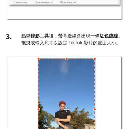
3.
點擊
錄影工具
後，螢幕邊緣會出現一條
紅色虛線
。
拖曳或輸入尺寸以設定 TikTok 影片的畫面大小。