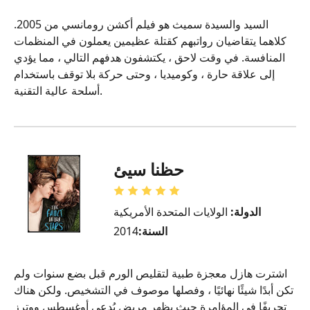
السيد والسيدة سميث هو فيلم أكشن رومانسي من 2005.
كلاهما يتقاضيان رواتبهم كقتلة عظيمين يعملون في المنظمات
المنافسة. في وقت لاحق ، يكتشفون هدفهم التالي ، مما يؤدي
إلى علاقة حارة ، وكوميديا ، وحتى حركة بلا توقف باستخدام
أسلحة عالية التقنية.
حظنا سيئ
الدولة:
الولايات المتحدة الأمريكية
السنة:
2014
اشترت هازل معجزة طبية لتقليص الورم قبل بضع سنوات ولم
تكن أبدًا شيئًا نهائيًا ، وفصلها موصوف في التشخيص. ولكن هناك
تحريفًا في المؤامرة حيث يظهر مريض يُدعى أوغسطس ووترز