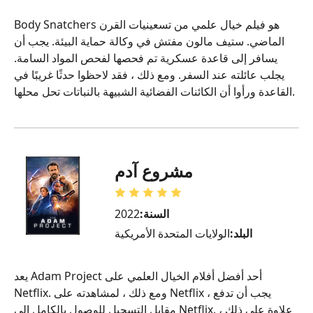
Body Snatchers هو فيلم خيال علمي من تسعينيات القرن
الماضي. ستيف مالون مفتش في وكالة حماية البيئة. يجب أن
يسافر إلى قاعدة عسكرية تم فحصها لفحص المواد السامة.
يجلب عائلته عند السفر. ومع ذلك ، فقد لاحظوا حدثًا غريبًا في
القاعدة ورأوا أن الكائنات الفضائية الشبيهة بالنباتات تحل محلها.
مشروع آدم
السنة:
2022
البلد:
الولايات المتحدة الأمريكية
يعد Adam Project أحد أفضل أفلام الخيال العلمي على
Netflix. ومع ذلك ، لمشاهدته على Netflix ، يجب أن تدفع
مقابل التسجيل للوصول بالكامل إلى Netflix. علاوة على ذلك ،