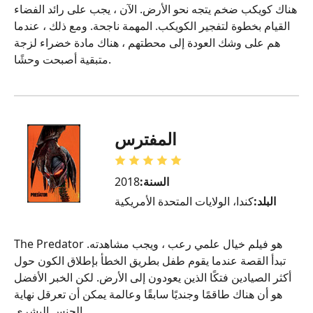
هناك كويكب ضخم يتجه نحو الأرض. الآن ، يجب على رائد الفضاء
القيام بخطوة لتفجير الكويكب. المهمة ناجحة. ومع ذلك ، عندما
هم على وشك العودة إلى محطتهم ، هناك مادة خضراء لزجة
متبقية أصبحت وحشًا.
المفترس
السنة:
2018
البلد:
كندا، الولايات المتحدة الأمريكية
The Predator هو فيلم خيال علمي رعب ، ويجب مشاهدته.
تبدأ القصة عندما يقوم طفل بطريق الخطأ بإطلاق الكون حول
أكثر الصيادين فتكًا الذين يعودون إلى الأرض. لكن الخبر الأفضل
هو أن هناك طاقمًا وجنديًا سابقًا وعالمة يمكن أن تعرقل نهاية
الجنس البشري.