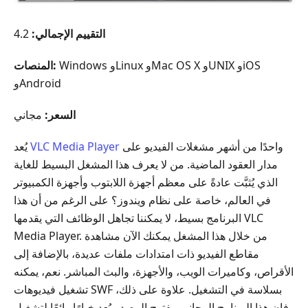
التقييم الإجمالي:
4.2
Windows وLinux وMac OS X وUNIX وiOS
المنصات:
وAndroid
السعر:
مجاني
واحدًا من أشهر مشغلات الفيديو على
VLC Media Player
يُعد
مدار العقود الماضية. من لا يعرف هذا المشغل البسيط للغاية
الذي يُثبَّت عادةً على معظم أجهزة اللابتوب وأجهزة الكمبيوتر
في العالم، خاصة على نظام ويندوز؟ على الرغم من أن هذا
البرنامج بسيط، لا يمكننا تجاهل الوظائف التي يقدمها VLC
Media Player. من خلال هذا المشغل يمكنك الآن مشاهدة
مقاطع الفيديو ذات امتدادات ملفات عديدة، بالإضافة إلى
الأقراص، وكاميرات الويب، والأجهزة، والبث المباشر. نعم، يمكنه
تشغيل فيديوهات ‎SWF‎ بسلاسة في التشغيل. علاوة على ذلك،
فإن هذا البرنامج المجاني مفتوح المصدر يُعد خيارًا رائعًا لتشغيل