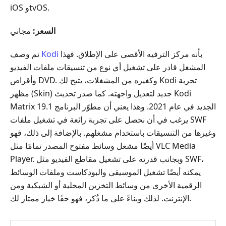
iOS وtvOS.
السعر:
مجاني
بأنه مركز الترفيه الأقصى على الإطلاق. فهذا
Kodi
تم وصف
المشغل قادر على تشغيل أي نوع من تنسيقات ملفات الفيديو
وأقراص DVD. وكغيره من المشغلات، يتيح لك Kodi تجربة
مظهر (Skin) جديد لتعديل واجهته. كما صدر تحديث Kodi
Matrix 19.1 الجديد في عام 2021. وهذا يعني أن مطوّر البرنامج
يرغب في أن نحصل على تجربة رائعة في تشغيل ملفات ‎SWF‎
وغيرها من التنسيقات باستخدام مشغلهم. بالإضافة إلى ذلك، فهو
أيضًا مشغل وسائط مفتوح المصدر تمامًا مثل VLC Media
Player. وبجانب قدرته على تشغيل مقاطع الفيديو مثل ‎SWF‎،
يمكنه أيضًا تشغيل الموسيقى والبودكاست وملفات الوسائط
الرقمية الأخرى من وسائط التخزين المحلية أو الشبكية ومن
الإنترنت. لذلك وبناءً على ما ذُكر، فهو حقًا خيار ممتاز لك.