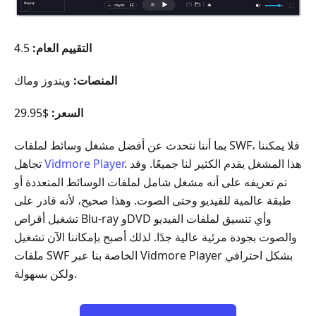
التقييم العام:
4.5
المنصات:
ويندوز وماك
السعر:
$29.95
بما أننا نتحدث عن أفضل مشغل وسائط لملفات ‎SWF‎، فلا يمكننا
. هذا المشغل يقدم الكثير لنا جميعًا. وقد
Vidmore Player
تجاهل
تم تعريفه على أنه مشغل شامل لملفات الوسائط المتعددة أو
طبقة عالمية للفيديو وحتى الصوت. وهذا صحيح، لأنه قادر على
تشغيل أقراص Blu-ray وDVD وأي تنسيق لملفات الفيديو
والصوت بجودة مرئية عالية جدًا. لذلك أصبح بإمكاننا الآن تشغيل
ملفات ‎SWF‎ الخاصة بنا عبر Vidmore Player بشكل احترافي
ولكن بسهولة.