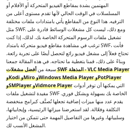
المهتمين بشدة بمقاطع الفيديو المتحركة أو الأفلام أو
المسلسلات في الوقت الحالي لأنها تقدم مستوى أعلى من
الترفيه. هذا النوع من المقاطع يأتي بامتدادات ملفات مختلفة
مثل ‎SWF‎. ومع ذلك، ليست كل مشغلات الوسائط قادرة على
تشغيل ملفات الرسوم المتحركة الخاصة بك. لذلك، إذا كنت
ترغب في مشاهدة مقاطع فيديو متحركة بامتداد ‎SWF‎، فأنت
تحتاج فعلاً إلى مشغل فيديو رائع لتحصل أيضًا على تجربة رائعة.
وبناءً على ذلك، قمنا بتغطية ما تحتاجه. في هذه المقالة جمعنا
سبعة من
أفضل مشغلات ‎SWF‎ المذهلة - VLC Media Player
وKodi وMiro وWindows Media Player وPotPlayer
التي يمكنها أن توفر أدوات
وSMPlayer وVidmore Player
مفيدة لتشغيل ملفات ‎SWF‎ الخاصة بك بسهولة وبشكل فوري.
يقدم عدد منها ميزات إضافية تجعلها تُصنَّف كبرامج منخفضة
التكلفة وفعّالة. لقد استعرضنا ميزاتها الرئيسية، وإيجابياتها،
وسلبياتها، وغيرها من التفاصيل المهمة حتى تتمكن من اختيار
المشغل الأنسب لك.