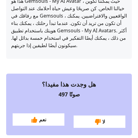
هذا هو Gemsouls - My AI Avatar ، حيث يمكننا تكوين
خيالنا الخاص. كن صريحًا وعيش حياة أحلامك عند التواصل
مع رفاقك في Gemsouls ، الواقعيين والافتراضيين. يمكنك
أن تكون من تريد أن تكون. عندما تبدأ رحلتك ، يمكنك بناء
هويتك باستخدام تطبيق Gemsouls - My AI Avatars. أكثر
من ذلك ، يمكنك أيضًا التفكير في استخدام خمسة بدائل لها.
سيكونون أيضًا لطيفين إذا جربتهم.
هل وجدت هذا مفيدا؟
صوتًا
497
نعم
لا