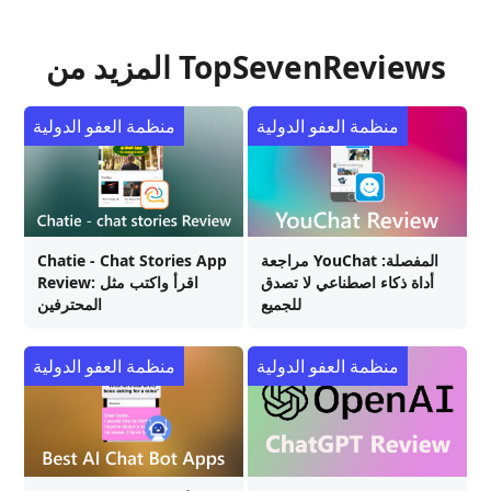
المزيد من TopSevenReviews
منظمة العفو الدولية
منظمة العفو الدولية
مراجعة YouChat المفصلة:
Chatie - Chat Stories App
أداة ذكاء اصطناعي لا تصدق
Review: اقرأ واكتب مثل
للجميع
المحترفين
منظمة العفو الدولية
منظمة العفو الدولية