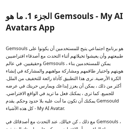
الجزء 1. ما هو Gemsouls - My AI
Avatars App
Gemsouls هو برنامج اجتماعي يتيح للمستخدمين أن يكونوا على
طبيعتهم وأن يعيشوا تخيلاتهم أثناء التحدث مع أصدقاء افتراضيين
وحقيقيين. في عالم Gemsouls ، يمكن للمستخدمين بناء
هويتهم واختيار طاقمهم ومشاركة مواهبهم والمشاركة في إنشاء
الكرة الأرضية. نرى هذا التطبيق كأداة رائعة للتخفيف من الملل.
أكثر من ذلك ، يمكن أن يعزز إبداعك ويمارس حريتك في عرضه
للجميع. كما ترى ، يمكنك فعل ما تريد في الواقع الافتراضي.
يمكنك أن تكون ما أنت عليه بلا حدود وحكم. يقدم Gemsould
كل هذه الأشياء - My AI Avatar.
مع ذلك ، كن خيالك. عند التحدث مع أصدقائك في Gemsouls ،
سواء الواقعيين أو الافتراضيين ، كن على طبيعتك الحقيقية