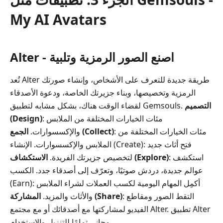
My AI Avatars
Alter - اصنع الصور الرمزية وتلبية
تُعد Alter طريقة جديدة للتعرف على الأشخاص، وإنشاء صورتك
الرمزية وتخصيصها، وبناء جزيرتك الخاصة، ودعوة الأصدقاء
التصميم
لقضاء الوقت هناك، بشكل مشابه لتطبيق Gemsouls.
: مئات الخيارات المختلفة من الملابس
(Design)
: مئات الخيارات المختلفة من
الجمع (Collect)
والإكسسوارات.
الملابس والإكسسوارات. الإنشاء (Create): فتح أثاث جديد
: استكشف
الاستكشاف (Explore)
لتخصيص جزيرتك الفريدة.
عوالم جديدة، دردش صوتيًا، وتعرّف إلى أصدقاء جدد. الكسب
(Earn): أكمِل المهام اليومية لكسب العملات لشراء الملابس
: التقط الصور ومقاطع
المشاركة (Share)
والأثاث والمزيد.
الفيديو لمشاركتها مع أصدقائك أو مع مجتمع Alter. تطبيق Alter
مجاني تمامًا للتنزيل والاستخدام.