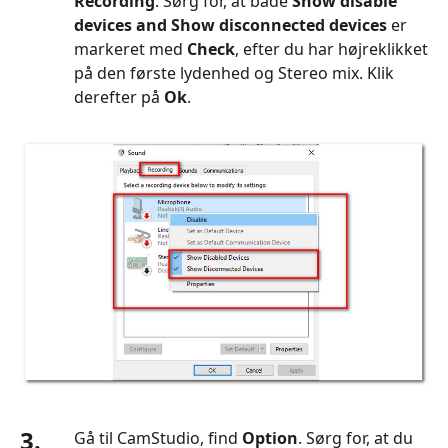
Recording
. Sørg for, at både
Show disable
devices and Show disconnected devices
er
markeret med
Check
, efter du har højreklikket
på den første lydenhed og Stereo mix. Klik
derefter på
Ok
.
3.
Gå til CamStudio, find
Option
. Sørg for, at du