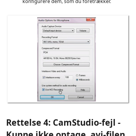
konfigurere dem, som du foretrækker.
Rettelse 4: CamStudio-fejl -
Kunne ikke optage .avi-filen