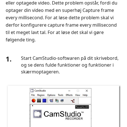
eller optagede video. Dette problem opstår, fordi du
lavt
optager din video med en superhøj Capture frame
lydproblem
every millisecond. For at løse dette problem skal vi
under
derfor konfigurere capture frame every millisecond
optagelse
til et meget lavt tal. For at løse det skal vi gøre
Fix
følgende ting.
3:
CamStudio-
fejl
1.
Start CamStudio-softwaren på dit skrivebord,
-
og se dens fulde funktioner og funktioner i
optager
skærmoptageren.
ingen
lyd
Rettelse
4:
CamStudio-
fejl
-