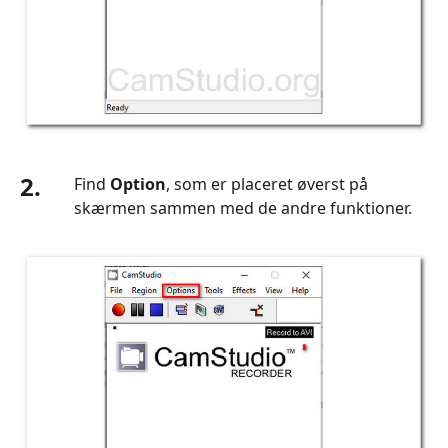
Kunne
ikke
optage
.avi-
filen
Bonus
Tip
2.
Find
Option
, som er placeret øverst på
-
skærmen sammen med de andre funktioner.
Bedste
CamStudio
Alternativ
-
Aiseesoft
Screen
Recorder