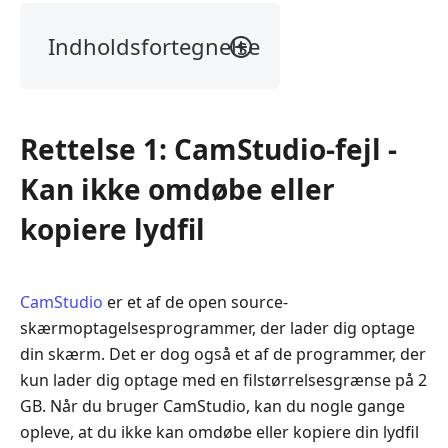
Indholdsfortegnelse
Rettelse
1:
CamStudio-
Rettelse 1: CamStudio-fejl -
fejl
-
Kan ikke omdøbe eller
Kan
ikke
kopiere lydfil
omdøbe
eller
kopiere
CamStudio
er et af de open source-
lydfil
skærmoptagelsesprogrammer, der lader dig optage
Fix
din skærm. Det er dog også et af de programmer, der
2:
kun lader dig optage med en filstørrelsesgrænse på 2
CamStudio-
GB. Når du bruger CamStudio, kan du nogle gange
fejl
opleve, at du ikke kan omdøbe eller kopiere din lydfil
-