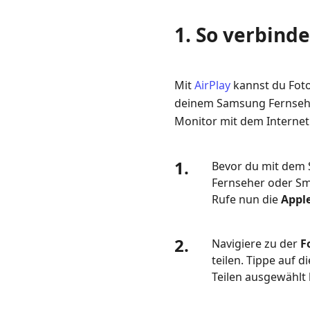
verbinden
1. So verbind
Sie
das
iPhone
mit
Mit
AirPlay
kannst du Foto
Samsung
deinem Samsung Fernsehe
TV
Monitor mit dem Interne
Wireless
2.
1.
Bevor du mit dem 
Bildschirmspiegelu
Fernseher oder Sm
vom
Rufe nun die
Apple
iPhone
auf
Samsung
2.
Navigiere zu der
F
TV
teilen. Tippe auf d
ohne
Teilen ausgewählt 
WLAN