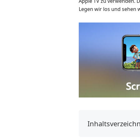
Apple TV zu verwenden. 
Legen wir los und sehen w
Inhaltsverzeichn
1.
So