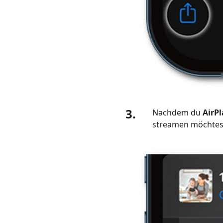
5.
Häufig
gestellte
Fragen
zu
Screen
Mirror
iPhone
auf
3.
Nachdem du
AirPl
Samsung
streamen möchtes
TV