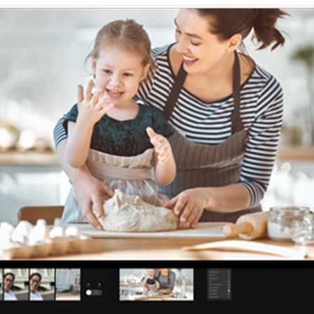
ng
ng