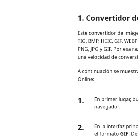
1. Convertidor 
Este convertidor de imáge
TIG, BMP, HEIC, GIF, WEB
PNG, JPG y GIF. Por esa 
una velocidad de conversi
A continuación se muestr
Online:
1.
En primer lugar, b
navegador.
2.
En la interfaz prin
el formato
GIF
. De