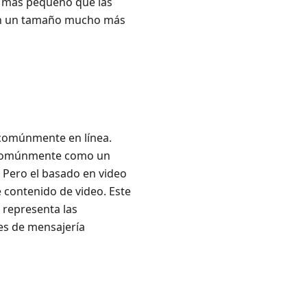
% más pequeño que las
d en un tamaño mucho más
a comúnmente en línea.
 comúnmente como un
. Pero el basado en video
e contenido de video. Este
 representa las
nes de mensajería