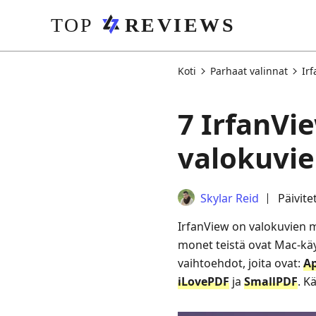
Koti
Parhaat valinnat
Ir
7 IrfanVi
valokuvi
Skylar Reid
Päivite
IrfanView on valokuvien 
monet teistä ovat Mac-käy
vaihtoehdot, joita ovat:
Ap
iLovePDF
ja
SmallPDF
. K