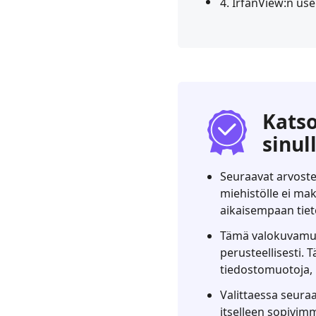
4. IrfanView:n us
Katso
sinul
Seuraavat arvostel
miehistölle ei m
aikaisempaan tieto
Tämä valokuvamuun
perusteellisesti. 
tiedostomuotoja, p
Valittaessa seura
itselleen sopivim