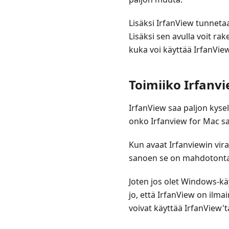
Lisäksi IrfanView tunneta
Lisäksi sen avulla voit r
kuka voi käyttää IrfanVi
Toimiiko Irfanv
IrfanView saa paljon kysel
onko Irfanview for Mac saata
Kun avaat Irfanviewin viral
sanoen se on mahdotonta, v
Joten jos olet Windows-kä
jo, että IrfanView on ilma
voivat käyttää IrfanView't