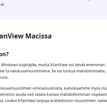
ei.
rfanView Macissa
on?
Windows-käyttäjille, mutta IrfanView voi tehdä enemmän.
nView'ta valokuvamuuntimena. Se voi tuntua mahdottomalta,
suus.
okuvamuuntimen ominaisuuksista, katsokaamme myös muu
miston avulla voit selata kuviasi mahdollisimman nopeasti.
enä. Lisäksi IrfanView tarjoaa erätiedoston muuntimen, valok