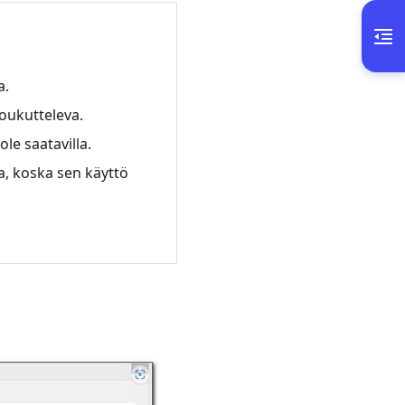
a.
houkutteleva.
le saatavilla.
a, koska sen käyttö