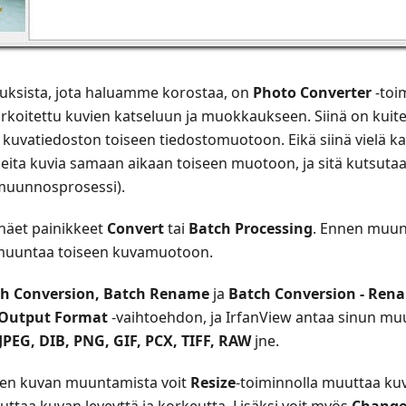
uuksista, jota haluamme korostaa, on
Photo Converter
-toi
koitettu kuvien katseluun ja muokkaukseen. Siinä on kuite
kuvatiedoston toiseen tiedostomuotoon. Eikä siinä vielä kai
eita kuvia samaan aikaan toiseen muotoon, ja sitä kutsuta
muunnosprosessi).
 näet painikkeet
Convert
tai
Batch Processing
. Ennen muun
 muuntaa toiseen kuvamuotoon.
h Conversion, Batch Rename
ja
Batch Conversion - Ren
Output Format
-vaihtoehdon, ja IrfanView antaa sinun m
JPEG, DIB, PNG, GIF, PCX, TIFF, RAW
jne.
nen kuvan muuntamista voit
Resize
-toiminnolla muuttaa ku