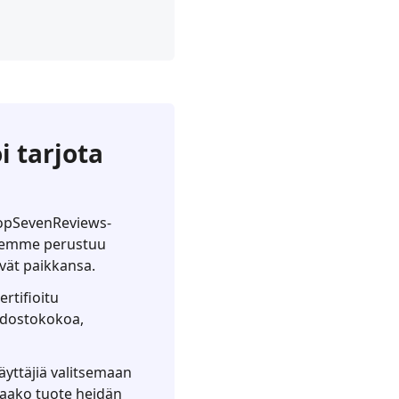
i tarjota
 TopSevenReviews-
ksemme perustuu
ävät paikkansa.
rtifioitu
iedostokokoa,
äyttäjiä valitsemaan
taako tuote heidän