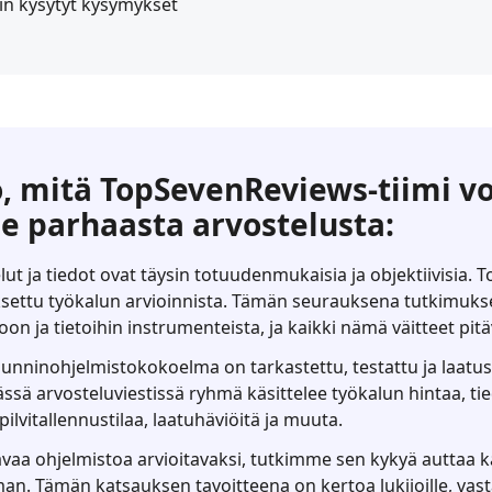
ein kysytyt kysymykset
, mitä TopSevenReviews-tiimi vo
le parhaasta arvostelusta:
ut ja tiedot ovat täysin totuudenmukaisia ja objektiivisia.
aksettu työkalun arvioinnista. Tämän seurauksena tutkimu
on ja tietoihin instrumenteista, ja kaikki nämä väitteet pit
ninohjelmistokokoelma on tarkastettu, testattu ja laatuse
Tässä arvosteluviestissä ryhmä käsittelee työkalun hintaa, t
ilvitallennustilaa, laatuhäviöitä ja muuta.
avaa ohjelmistoa arvioitavaksi, tutkimme sen kykyä auttaa k
man. Tämän katsauksen tavoitteena on kertoa lukijoille, vas