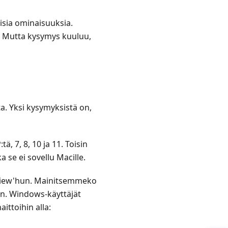
isia ominaisuuksia.
. Mutta kysymys kuuluu,
ta. Yksi kysymyksistä on,
ä, 7, 8, 10 ja 11. Toisin
 se ei sovellu Macille.
anView'hun. Mainitsemmeko
ein. Windows-käyttäjät
ittoihin alla: