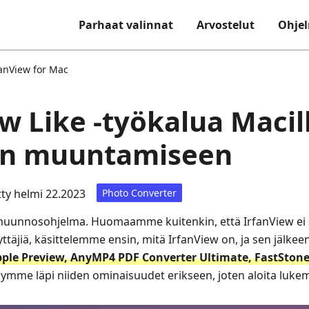
Parhaat valinnat
Arvostelut
Ohjel
fanView for Mac
ew Like -työkalua Macil
en muuntamiseen
tty helmi 22.2023
Photo Converter
muunnosohjelma. Huomaamme kuitenkin, että IrfanView ei s
ttäjiä, käsittelemme ensin, mitä IrfanView on, ja sen jälke
ple Preview, AnyMP4 PDF Converter Ultimate, FastSton
äymme läpi niiden ominaisuudet erikseen, joten aloita luke