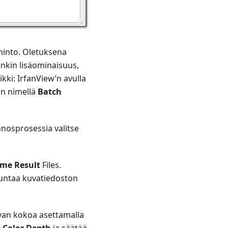
minto. Oletuksena
nkin lisäominaisuus,
kki: IrfanView’n avulla
an nimellä
Batch
nosprosessia valitse
ame Result
Files.
uuntaa kuvatiedoston
van kokoa asettamalla