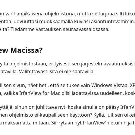
an vanhanaikaisena ohjelmistona, mutta se tarjoaa silti luku
akentaa luovuuttasi muokkaamalla kuviasi asiantuntevammin
ew'ta? Tiedämme vastauksen seuraavassa osassa.
iew Macissa?
yitä ohjelmistostaan, erityisesti sen järjestelmävaatimuksis
villa. Valitettavasti sitä ei ole saatavilla.
lisen sivun, näet heti, että se tukee vain Windows Vistaa, XP:t
aikka IrfanView for Mac olisi ladattavissa uudelleen, koska
yttäjä, sinun on juhlittava nyt, koska sinulla on pääsy Irf
inen ohjelmisto ei-kaupalliseen käyttöön? Kyllä, luit sen oik
a maksamatta mitään. Siirrytään nyt IrfanView'n etuihin ja ha