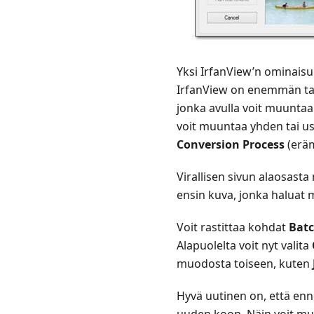
Yksi IrfanView’n ominais
IrfanView on enemmän tar
jonka avulla voit muuntaa 
voit muuntaa yhden tai us
Conversion Process
(erä
Virallisen sivun alaosasta
ensin kuva, jonka haluat
Voit rastittaa kohdat
Batc
Alapuolelta voit nyt valita
muodosta toiseen, kuten
Hyvä uutinen on, että en