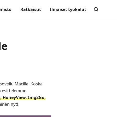
misto
Ratkaisut
Ilmaiset työkalut
le
ovellu Macille. Koska
en esittelemme
e, HoneyView, Img2Go,
minen nyt!