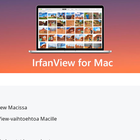
View Macissa
nView-vaihtoehtoa Macille
s