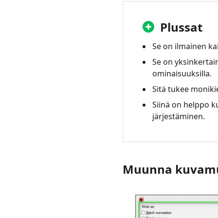
Plussat
Se on ilmainen kai
Se on yksinkertai
ominaisuuksilla.
Sitä tukee moniki
Siinä on helppo k
järjestäminen.
Muunna kuvam