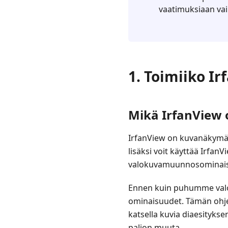
vaatimuksiaan vai 
1. Toimiiko I
Mikä IrfanView 
IrfanView on kuvanäkymä 
lisäksi voit käyttää Irfa
valokuvamuunnosominai
Ennen kuin puhumme val
ominaisuudet. Tämän ohjel
katsella kuvia diaesityks
paljon muuta.