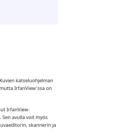
 Kuvien katseluohjelman
 mutta IrfanView'ssa on
t IrfanView-
 Sen avulla voit myös
uvaeditorin, skannerin ja