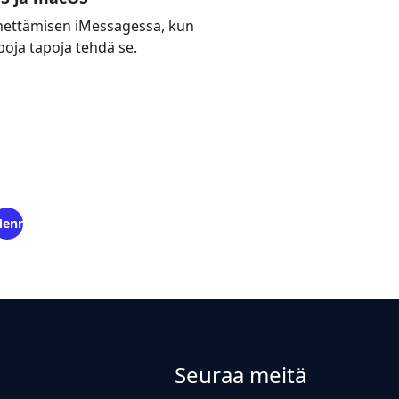
lähettämisen iMessagessa, kun
ppoja tapoja tehdä se.
ennä
Seuraa meitä