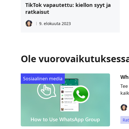
TikTok vapautettu: kiellon syyt ja
ratkaisut
9. elokuuta 2023
Ole vuorovaikutuksessa j
Wha
Sosiaalinen media
Tee
kai
Rat