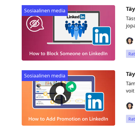
Täy
Sosiaalinen media
Täs
jopa
Rat
Täy
Sosiaalinen media
Tämä
voit
Rat