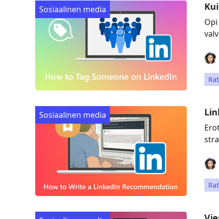
Kui
Sosiaalinen media
Opi
valv
Rat
Lin
Sosiaalinen media
Ero
stra
Rat
Vie