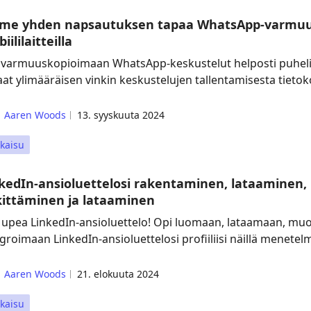
lme yhden napsautuksen tapaa WhatsApp-varmuus
iililaitteilla
 varmuuskopioimaan WhatsApp-keskustelut helposti puhelime
aat ylimääräisen vinkin keskustelujen tallentamisesta tietok
Aaren Woods
13. syyskuuta 2024
kaisu
kedIn-ansioluettelosi rakentaminen, lataamine
kittäminen ja lataaminen
 upea LinkedIn-ansioluettelo! Opi luomaan, lataamaan, mu
groimaan LinkedIn-ansioluettelosi profiiliisi näillä menetelm
Aaren Woods
21. elokuuta 2024
kaisu