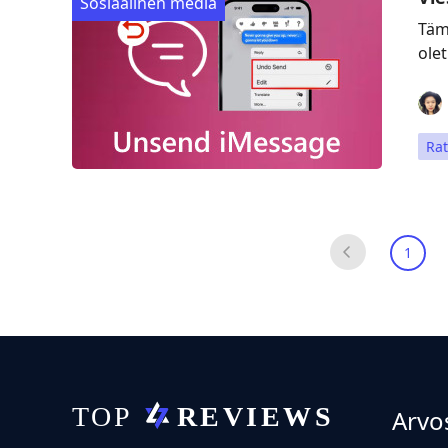
Sosiaalinen media
Täm
olet
Rat
1
Arvo