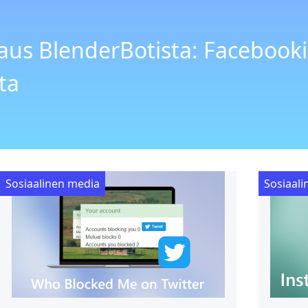
saus BlenderBotista: Facebook
ta
Sosiaalinen media
Sosiaal