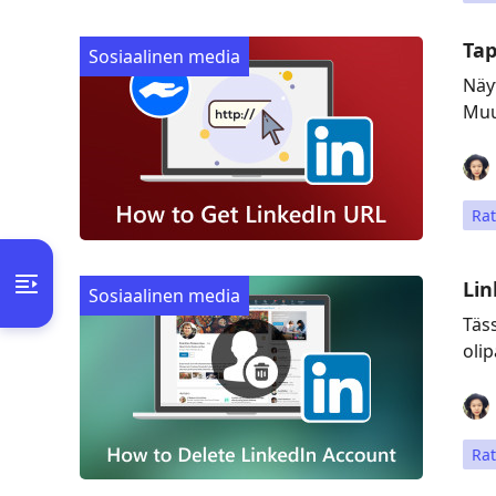
Tap
Sosiaalinen media
Näy
Muu
Rat
Lin
Sosiaalinen media
Täs
olip
Rat