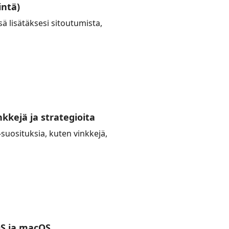
intä)
ä lisätäksesi sitoutumista,
kkejä ja strategioita
suosituksia, kuten vinkkejä,
OS ja macOS