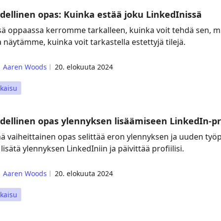
dellinen opas: Kuinka estää joku LinkedInissä
sä oppaassa kerromme tarkalleen, kuinka voit tehdä sen, mit
 näytämme, kuinka voit tarkastella estettyjä tilejä.
Aaren Woods
20. elokuuta 2024
kaisu
dellinen opas ylennyksen lisäämiseen LinkedIn-pro
 vaiheittainen opas selittää eron ylennyksen ja uuden työpa
 lisätä ylennyksen LinkedIniin ja päivittää profiilisi.
Aaren Woods
20. elokuuta 2024
kaisu