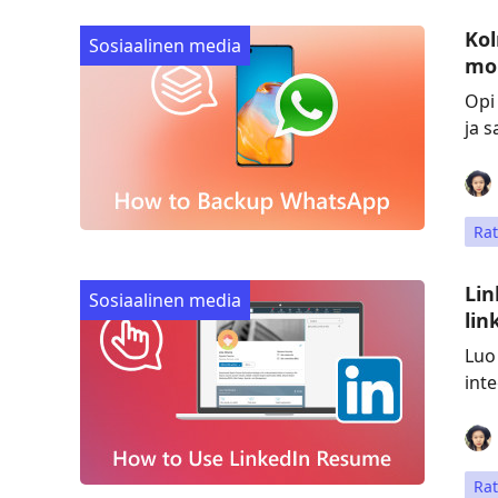
Ko
Sosiaalinen media
mob
Opi
ja s
Rat
Lin
Sosiaalinen media
lin
Luo
inte
Rat