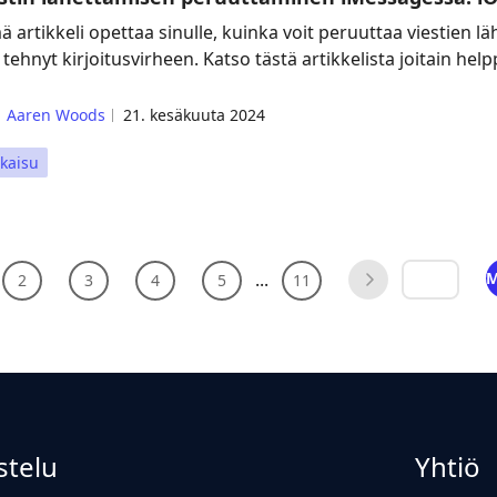
ä artikkeli opettaa sinulle, kuinka voit peruuttaa viestien 
 tehnyt kirjoitusvirheen. Katso tästä artikkelista joitain hel
Aaren Woods
21. kesäkuuta 2024
kaisu
...
M
2
3
4
5
11
stelu
Yhtiö