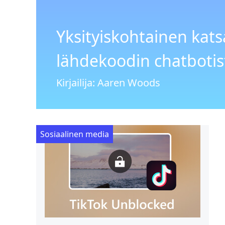
Yksityiskohtainen kat
lähdekoodin chatbotis
Kirjailija: Aaren Woods
Sosiaalinen media