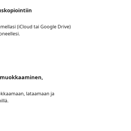
kopiointiin
llasi (iCloud tai Google Drive)
oneellesi.
n, muokkaaminen,
okkaamaan, lataamaan ja
illä.