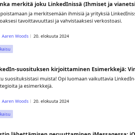
nka merkitä joku LinkedInissä (Ihmiset ja vianets
 poistamaan ja merkitsemään ihmisiä ja yrityksiä LinkedIniss
oaksesi tavoittavuuttasi ja vahvistaaksesi verkostoasi.
Aaren Woods
20. elokuuta 2024
kaisu
kedIn-suosituksen kirjoittaminen Esimerkkejä: Vin
tu suosituksistasi muista! Opi luomaan vaikuttavia LinkedIn-
tegioita ja esimerkkejä.
Aaren Woods
20. elokuuta 2024
kaisu
stin lähettämisen peruuttaminen iMessagessa: i