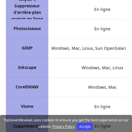
Suppresseur
En ligne
d'arrière-plan
gratuit en ligne
Photociseaux
En ligne
GIMP
Windows, Mac, Linux, Sun OpenSolaris, 
Inkscape
Windows, Mac, Linux
CorelDRAW
Windows, Mac
Visme
En ligne
TopSevenReviews uses cookies to ensure you get the best experience on our
Supprimer.bg
En ligne
website.
Privacy Policy
Accept