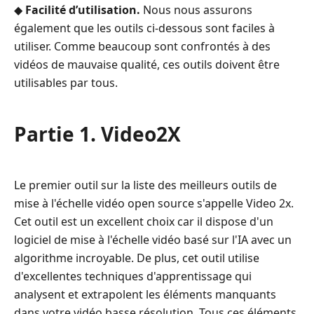
la
◆
Facilité d’utilisation.
Nous nous assurons
qualité
également que les outils ci‑dessous sont faciles à
vidéo
utiliser. Comme beaucoup sont confrontés à des
Partie
vidéos de mauvaise qualité, ces outils doivent être
6.
utilisables par tous.
FAQ
sur
Partie 1. Video2X
le
meilleur
convertisseur
vidéo
Le premier outil sur la liste des meilleurs outils de
open
mise à l'échelle vidéo open source s'appelle Video 2x.
source
Cet outil est un excellent choix car il dispose d'un
logiciel de mise à l'échelle vidéo basé sur l'IA avec un
algorithme incroyable. De plus, cet outil utilise
d'excellentes techniques d'apprentissage qui
analysent et extrapolent les éléments manquants
dans votre vidéo basse résolution. Tous ces éléments