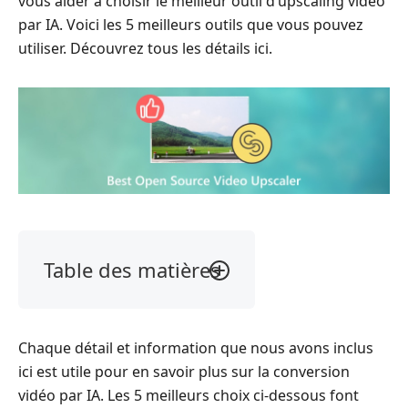
vous aider à choisir le meilleur outil d’upscaling vidéo
par IA. Voici les 5 meilleurs outils que vous pouvez
utiliser. Découvrez tous les détails ici.
Table des matières
Partie
1.
Video2X
Chaque détail et information que nous avons inclus
Partie
ici est utile pour en savoir plus sur la conversion
2.
vidéo par IA. Les 5 meilleurs choix ci-dessous font