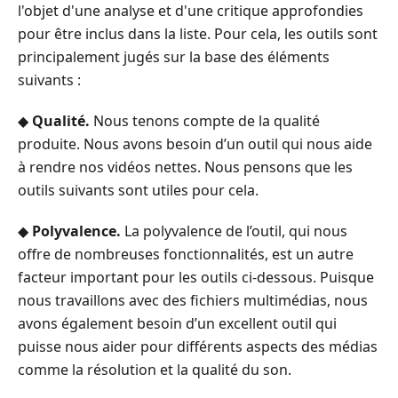
PIE
l'objet d'une analyse et d'une critique approfondies
pour être inclus dans la liste. Pour cela, les outils sont
Partie
principalement jugés sur la base des éléments
3.
suivants :
Waifu2x
Partie
◆
Qualité.
Nous tenons compte de la qualité
4.
produite. Nous avons besoin d’un outil qui nous aide
QualityScaler
à rendre nos vidéos nettes. Nous pensons que les
Partie
outils suivants sont utiles pour cela.
5.
Astuce
◆
Polyvalence.
La polyvalence de l’outil, qui nous
:
offre de nombreuses fonctionnalités, est un autre
Meilleur
facteur important pour les outils ci‑dessous. Puisque
optimiseur
nous travaillons avec des fichiers multimédias, nous
vidéo
avons également besoin d’un excellent outil qui
IA
puisse nous aider pour différents aspects des médias
pour
comme la résolution et la qualité du son.
améliorer