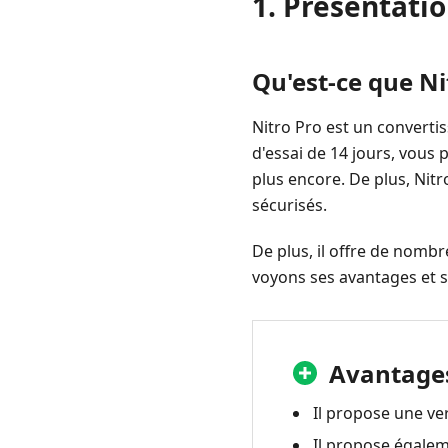
1. Présentatio
Nitro
Pro
2.
Qu'est-ce que Ni
Examen
Nitro
Nitro Pro est un converti
Pro
d'essai de 14 jours, vous 
3.
plus encore. De plus, Nitr
Alternatives
sécurisés.
à
Nitro
De plus, il offre de nombr
Pro
voyons ses avantages et s
4.
Nitro
PDF
Avantage
Pro
contre
Il propose une ver
Adobe
Il propose égalem
Acrobat