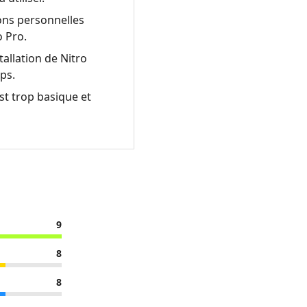
ions personnelles
o Pro.
tallation de Nitro
ps.
est trop basique et
9
8
8