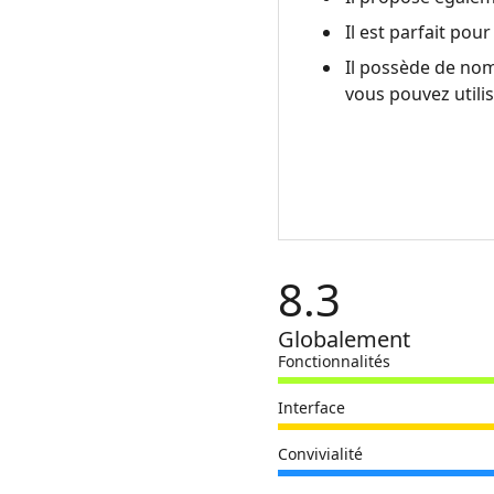
Il est parfait pou
5.
FAQ
Il possède de no
de
vous pouvez utilis
Nitro
Pro
8.3
Globalement
Fonctionnalités
Interface
Convivialité