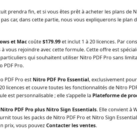
atuit prendra fin, et si vous êtes prêt à acheter les plans de
z pas car, dans cette partie, nous vous expliquerons le pla
dows et Mac
coûte
$179.99
et inclut 1 à 20 licences. Par co
 à vous rejoindre avec cette formule. Cette offre est spéci
 particuliers qui souhaitent utiliser Nitro PDF Pro sans lim
ro PDF Pro.
ro PDF Pro est
Nitro PDF Pro Essential
, exclusivement pou
 licences et couvre toutes les fonctionnalités de Nitro PDF
le est personnalisable ; elle s’appelle la
Plateforme de pro
e
Nitro PDF Pro plus Nitro Sign Essentials
. Elle convient à
fournit tous les packs de Nitro PDF Pro et Nitro Sign Essent
on prix, vous pouvez
Contacter les ventes
.