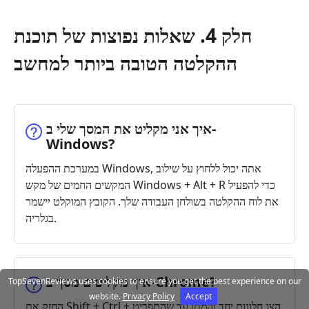
חלק 4. שאלות נפוצות של תוכנת
ההקלטה הטובה ביותר למחשב
איך אני מקליט את המסך שלי ב-
Windows?
במערכת ההפעלה Windows, אתה יכול ללחוץ על שילוב
המקשים החמים של מקש Windows + Alt + R כדי להפעיל
את לוח ההקלטה בשולחן העבודה שלך. הקובץ המוקלט יישמר
בגלריה.
איך מקליטים מסך ב-Chrome?
TopSevenReviews uses cookies to ensure you get the best experience on our
website.
Privacy Policy
Accept
החזק את Shift + Ctrl + הצג חלונות יחד והמתן עד שהתפריט