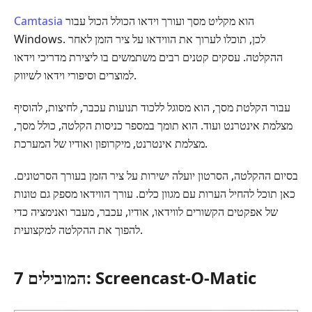
הוא מקליט מסך ועורך וידאו הכולל הכול עבור
Camtasia
Windows. לכן, תוכלו לערוך את הווידאו על ציר הזמן לאחר
ההקלטה. עסקים קטנים רבים משתמשים בו ליצירת מדריכי וידאו
למוצרים וסיפורי וידאו לשיווק.
עבור הקלטת מסך, הוא מסוגל ללכוד תנועות עכבר, לחיצות, להוסיף
מצלמת אינטרנט ועוד. הוא תומך במספר כניסות הקלטה, כולל מסך,
מצלמת אינטרנט, מיקרופון ואודיו של המערכת.
בסיום ההקלטה, הסרטון יועלה ישירות על ציר הזמן בעורך הסרטונים.
כאן תוכל להחיל הערות עם מגוון כלים. עורך הווידאו מספק גם טונות
של אפקטים הקשורים לווידאו, אודיו, עכבר, מעבר ואנימציה כדי
להפוך את ההקלטה למקצועית.
7 המובילים: Screencast-O-Matic