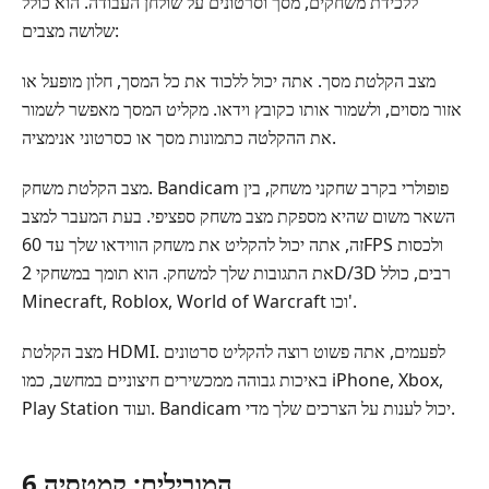
ללכידת משחקים, מסך וסרטונים על שולחן העבודה. הוא כולל
שלושה מצבים:
מצב הקלטת מסך. אתה יכול ללכוד את כל המסך, חלון מופעל או
אזור מסוים, ולשמור אותו כקובץ וידאו. מקליט המסך מאפשר לשמור
את ההקלטה כתמונות מסך או כסרטוני אנימציה.
מצב הקלטת משחק. Bandicam פופולרי בקרב שחקני משחק, בין
השאר משום שהיא מספקת מצב משחק ספציפי. בעת המעבר למצב
זה, אתה יכול להקליט את משחק הווידאו שלך עד 60FPS ולכסות
את התגובות שלך למשחק. הוא תומך במשחקי 2D/3D רבים, כולל
Minecraft, Roblox, World of Warcraft וכו'.
מצב הקלטת HDMI. לפעמים, אתה פשוט רוצה להקליט סרטונים
באיכות גבוהה ממכשירים חיצוניים במחשב, כמו iPhone, Xbox,
Play Station ועוד. Bandicam יכול לענות על הצרכים שלך מדי.
6 המובילים: קמטסיה