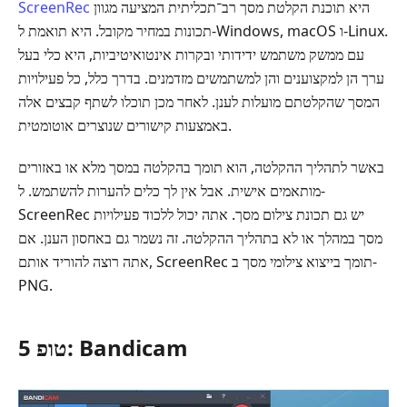
היא תוכנת הקלטת מסך רב־תכליתית המציעה מגוון
ScreenRec
תכונות במחיר מקובל. היא תואמת ל-Windows, ‏macOS ו-Linux.
עם ממשק משתמש ידידותי ובקרות אינטואיטיביות, היא כלי בעל
ערך הן למקצוענים והן למשתמשים מזדמנים. בדרך כלל, כל פעילויות
המסך שהקלטתם מועלות לענן. לאחר מכן תוכלו לשתף קבצים אלה
באמצעות קישורים שנוצרים אוטומטית.
באשר לתהליך ההקלטה, הוא תומך בהקלטה במסך מלא או באזורים
מותאמים אישית. אבל אין לך כלים להערות להשתמש. ל-
ScreenRec יש גם תכונת צילום מסך. אתה יכול ללכוד פעילויות
מסך במהלך או לא בתהליך ההקלטה. זה נשמר גם באחסון הענן. אם
אתה רוצה להוריד אותם, ScreenRec תומך בייצוא צילומי מסך ב-
PNG.
טופ 5: Bandicam