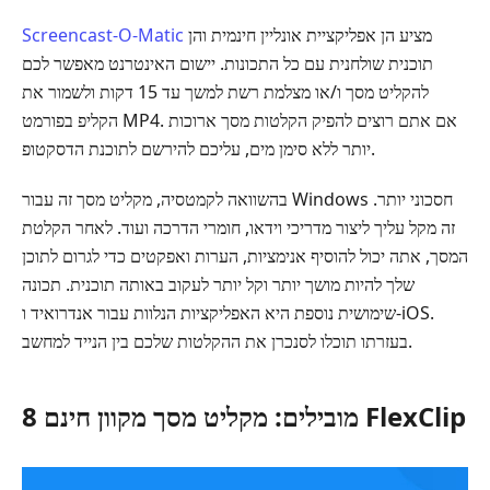
מציע הן אפליקציית אונליין חינמית והן
Screencast-O-Matic
תוכנית שולחנית עם כל התכונות. יישום האינטרנט מאפשר לכם
להקליט מסך ו/או מצלמת רשת למשך עד 15 דקות ולשמור את
הקליפ בפורמט MP4. אם אתם רוצים להפיק הקלטות מסך ארוכות
יותר ללא סימן מים, עליכם להירשם לתוכנת הדסקטופ.
בהשוואה לקמטסיה, מקליט מסך זה עבור Windows חסכוני יותר.
זה מקל עליך ליצור מדריכי וידאו, חומרי הדרכה ועוד. לאחר הקלטת
המסך, אתה יכול להוסיף אנימציות, הערות ואפקטים כדי לגרום לתוכן
שלך להיות מושך יותר וקל יותר לעקוב באותה תוכנית. תכונה
שימושית נוספת היא האפליקציות הנלוות עבור אנדרואיד ו-iOS.
בעזרתו תוכלו לסנכרן את ההקלטות שלכם בין הנייד למחשב.
8 מובילים: מקליט מסך מקוון חינם FlexClip