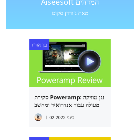
Aiseesoft המדהים
מאת ג'ורדן סקוט
נגן אודיו
סקירת Poweramp: נגן מוזיקה
מעולה עבור אנדרואיד ומחשב
02 ביוני 2022