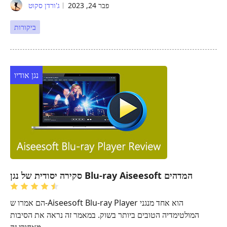
פבר 24, 2023
ג'ורדן סקוט
ביקורות
נגן אודיו
סקירה יסודית של נגן Blu-ray Aiseesoft המדהים
הם אמרו ש-Aiseesoft Blu-ray Player הוא אחד מנגני
המולטימדיה הטובים ביותר בשוק. במאמר זה נראה את הסיבות
מאחורי זה.