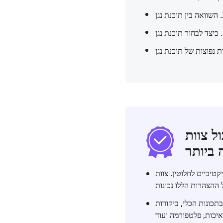
TopS להציע לך לגבי
TopSevenR לא קיבל תשלום עבור הערכת
בתכונות הכלי, ביקורות