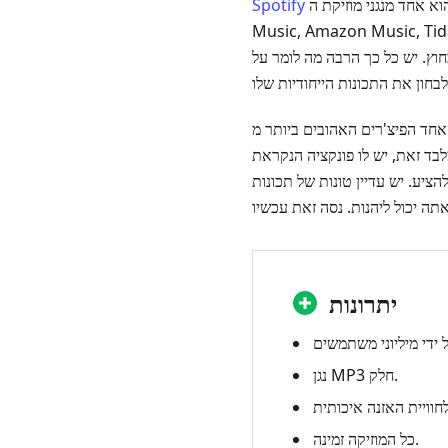
הוא אחד מנגני מוזיקת ה‑MP3 המובילים, במיוחד כיום עם העלייה במספר המתחרים הכוללים את Apple Music, ‏Google
Spotify
Music, ‏Amazon Music, ‏Tidal. עם זאת, לא משנה עד כמה השמות שהוזכרו קודם גדולים, ‏Spotify דואג שלא יישאר מאחור ביחס
מה לומר על Spotify, וכדי להעמיק ננסה
Spo הוא פונקציות Crossfade Songs שבהן ניתן לבחור טווח של
ו פונקציה הנקראת Mono audio שיכולה
ציע. יש עדיין טונות של תכונות
יתרונות
נגן MP3 חלק.
כל המוזיקה זמינה.