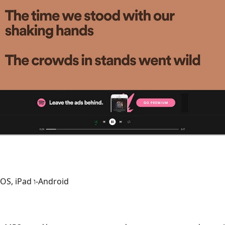
Windows, Mac, ‏iOS, ‏iPad ו‑Android