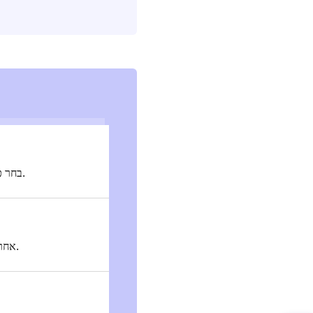
בחר כל מוזיקה מהאינטרנט והאזן עם שמע באיכות גבוהה. אתה יכול גם להוריד מוזיקה לג'אם לא מקוון.
תוכנת ה-all-in-one שיכולה להציע תכונות יותר מכל נגן MP3 אחר. באמת, תוכנה חסכונית בשבילך.