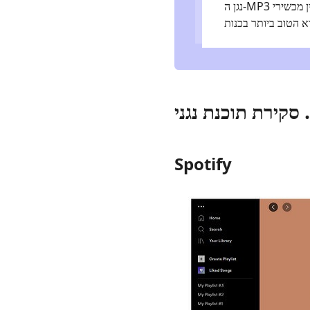
נגן ה-MP3 המהימן והמוכח ביותר מבין מכשירי Mac ו-iOs. עם התכונות המדהימות והמחיר הנגיש שלו, הוא ראוי
Spotify