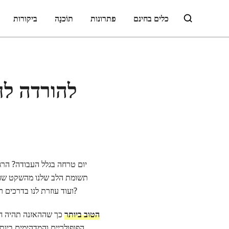
כלים בחינם
פתרונות
תוֹכנָה
ביקורות
יום טרחה בגלל העבודה? הרגי
תשומת הלב שלנו מהשקט שחוו
שונים כמו טיילור סוויפט, The 1975, Harry Styles ועוד עוזרת לנו בדרכים רבות ושונות. אחרי הכל, מי לא אוהב לשמוע מוזיקה נכון?
נגן ה‑MP3 הטוב ביותר
כך שההאזנה תהיה חו