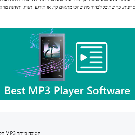
רונות, כך שתוכל לבחור מה שהכי מתאים לך. אז תירגע, תנוח, ותיהנה מהאזנה 
חלק 1. סקירת תוכנת נגני MP3 הטובה ביותר