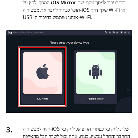
כדי לעבור למסך נוסף. שם
iOS Mirror
המסך. לחץ על
תוכל לבחור לחבר את מכשיר ה‑iOS שלך דרך Wi‑Fi או
USB. אנחנו נשתמש בחיבור ה‑Wi‑Fi.
3.
חזור למכשיר ה-iOS שלך. לחץ על כפתור החיפוש. לחץ על
התחבר והתחל עכשיו. כעת, אתה יכול לשדר הכל מהאייפון