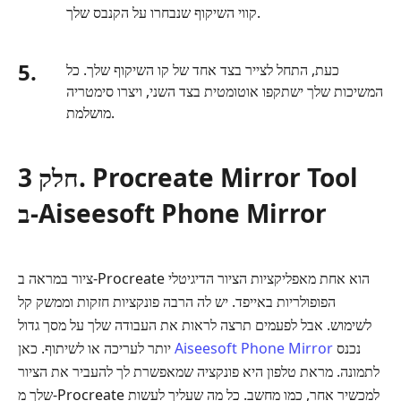
קווי השיקוף שנבחרו על הקנבס שלך.
5.
כעת, התחל לצייר בצד אחד של קו השיקוף שלך. כל
המשיכות שלך ישתקפו אוטומטית בצד השני, ויצרו סימטריה
מושלמת.
חלק 3. Procreate Mirror Tool
ב-Aiseesoft Phone Mirror
ציור במראה ב‑Procreate הוא אחת מאפליקציות הציור הדיגיטלי
הפופולריות באייפד. יש לה הרבה פונקציות חזקות וממשק קל
לשימוש. אבל לפעמים תרצה לראות את העבודה שלך על מסך גדול
נכנס
Aiseesoft Phone Mirror
יותר לעריכה או לשיתוף. כאן
לתמונה. מראת טלפון היא פונקציה שמאפשרת לך להעביר את הציור
שלך מ‑Procreate למכשיר אחר, כמו מחשב. כל מה שעליך לעשות