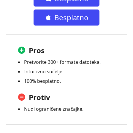
preuzimanje
Besplatno
preuzimanje
Pros
Pretvorite 300+ formata datoteka.
Intuitivno sučelje.
100% besplatno.
Protiv
Nudi ograničene značajke.