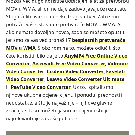
Možda već dugo koristite uobičajeni alat za pretvorbu
MOV u WMA, ali on ne daje zadovoljavajuće rezultate.
Stoga želite isprobati neki drugi softver. Zato smo
potražili vaše istaknute pretvarače MOV u WMA. A
ako nemate dovoljno novca, sada se možete opustiti
jer smo za vas već pronašli 7
besplatnih pretvarača
MOV u WMA
. S obzirom na to, možete odlučiti što
ćete koristiti, bilo da je to
AnyMP4 Free Online Video
Converter
,
Aiseesoft Free Video Converter
,
Vidmore
Video Converter
,
Cisdem Video Converter
,
Easefab
Video Converter
,
Leawo Video Converter Ultimate
ili
PavTube Video Converter
. Uz to, ispitali smo i
njihove ukupne ocjene, cijenu i ponudu, prednosti i
nedostatke, a što je najvažnije – njihove glavne
značajke. Tako možete jasno procijeniti što je
najrelevantnije za vaše potrebe.