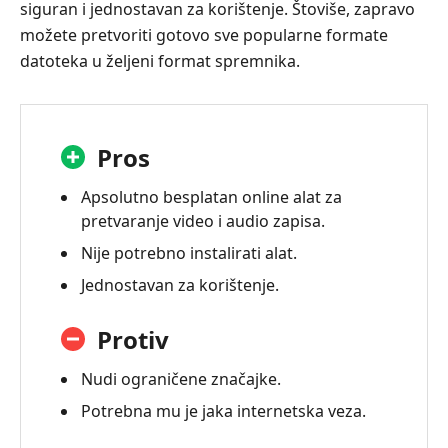
siguran i jednostavan za korištenje. Štoviše, zapravo
Converter
možete pretvoriti gotovo sve popularne formate
Dio
datoteka u željeni format spremnika.
6.
Leawo
Video
Converter
Pros
Ultimate
Apsolutno besplatan online alat za
Dio
pretvaranje video i audio zapisa.
7.
Nije potrebno instalirati alat.
PavTube
Video
Jednostavan za korištenje.
Converter
Protiv
Dio
8.
Nudi ograničene značajke.
Često
postavljana
Potrebna mu je jaka internetska veza.
pitanja