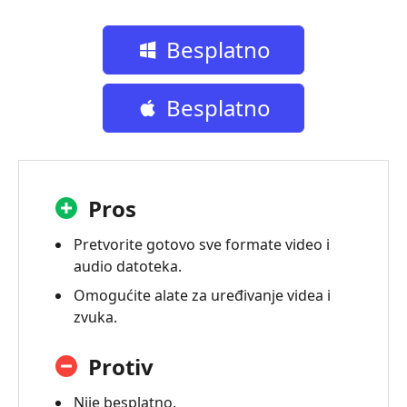
Besplatno
preuzimanje
Besplatno
preuzimanje
Pros
Pretvorite gotovo sve formate video i
audio datoteka.
Omogućite alate za uređivanje videa i
zvuka.
Protiv
Nije besplatno.