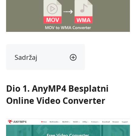
Sadržaj
Dio
1.
AnyMP4
Dio 1. AnyMP4 Besplatni
Besplatni
Online
Online Video Converter
Video
Converter
Dio
2.
Aiseesoft