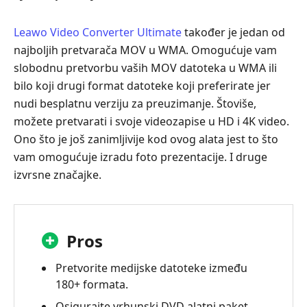
Leawo Video Converter Ultimate
također je jedan od
najboljih pretvarača MOV u WMA. Omogućuje vam
slobodnu pretvorbu vaših MOV datoteka u WMA ili
bilo koji drugi format datoteke koji preferirate jer
nudi besplatnu verziju za preuzimanje. Štoviše,
možete pretvarati i svoje videozapise u HD i 4K video.
Ono što je još zanimljivije kod ovog alata jest to što
vam omogućuje izradu foto prezentacije. I druge
izvrsne značajke.
Pros
Pretvorite medijske datoteke između
180+ formata.
Osigurajte vrhunski DVD alatni paket.