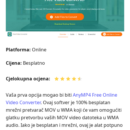
besplatni
video
pretvarač
Dio
3.
Vidmore
Platforma:
Online
Video
Converter
Cijena:
Besplatno
Dio
4.
Cjelokupna ocjena:
Cisdem
Video
Vaša prva opcija mogao bi biti
AnyMP4 Free Online
Converter
Video Converter
. Ovaj softver je 100% besplatan
Dio
mrežni pretvarač MOV u WMA koji će vam omogućiti
5.
glatku pretvorbu vaših MOV video datoteka u WMA
EaseFab
audio. Iako je besplatan i mrežni, ovaj je alat potpuno
Video