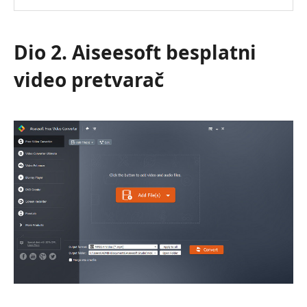
o
MOV
u
Dio 2. Aiseesoft besplatni
WMA
Converter
video pretvarač