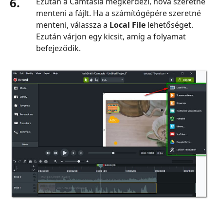
6.
Ezután a Camtasia megkérdezi, hova szeretné
menteni a fájlt. Ha a számítógépére szeretné
menteni, válassza a
Local File
lehetőséget.
Ezután várjon egy kicsit, amíg a folyamat
befejeződik.