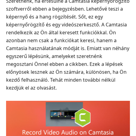
Szeretnénk, ha értesülne a Camtasia képernyőrögzítő
szoftverről ebben a bejegyzésben. Lehetővé teszi a
képernyő és a hang rögzítését. Sőt, ez egy
képernyőrögzítő és egy videószerkesztő. A Camtasia
rendelkezik az Ön által keresett funkciókkal. Ön
azonban nem csak a funkciókat keresi, hanem a
Camtasia használatának módját is. Emiatt van néhány
egyszerű lépésünk, amelyeket szeretnénk
megosztani Önnel ebben a cikkben. Ezek a lépések
előnyösek lesznek az Ön számára, különösen, ha Ön
kezdő felhasználó. Tehát minden további nélkül
kezdjük el az olvasást.