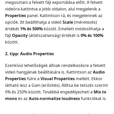
megosztani a felvett fájl exportálása előtt. A felvett
videóra kattintva a jobb oldalon, alul megjelenik a
Properties
panel. Kattintson rá, és megjelennek az
opciók. Itt beállíthatja a videó
Scale
(méretezés)
értékét
1% és 500%
között. Emellett módosíthatja a
fájl
Opacity
(átlátszatlanság) értékét is
0% és 100%
között.
2. tipp: Audio Properties
Ezenkívül lehetőségek állnak rendelkezésre a felvett
videó hangjának beállítására is. Kattintson az
Audio
Properties
fülre a
Visual Properties
mellett. Ekkor
látható lesz a Gain (erősítés). Állítsa be tetszés szerint
0% és 250% között. Továbbá engedélyezheti a
Mix to
mono
és az
Auto-normalize loudness
funkciókat is.