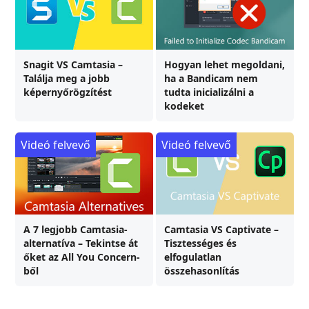
Snagit VS Camtasia –
Hogyan lehet megoldani,
Találja meg a jobb
ha a Bandicam nem
képernyőrögzítést
tudta inicializálni a
kodeket
Videó felvevő
Videó felvevő
A 7 legjobb Camtasia-
Camtasia VS Captivate –
alternatíva – Tekintse át
Tisztességes és
őket az All You Concern-
elfogulatlan
ből
összehasonlítás