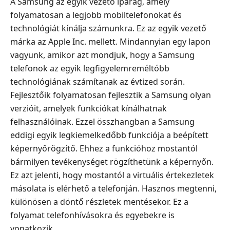
A Samsung az egyik vezető iparág, amely
folyamatosan a legjobb mobiltelefonokat és
technológiát kínálja számunkra. Ez az egyik vezető
márka az Apple Inc. mellett. Mindannyian egy lapon
vagyunk, amikor azt mondjuk, hogy a Samsung
telefonok az egyik legfigyelemreméltóbb
technológiának számítanak az évtized során.
Fejlesztőik folyamatosan fejlesztik a Samsung olyan
verzióit, amelyek funkciókat kínálhatnak
felhasználóinak. Ezzel összhangban a Samsung
eddigi egyik legkiemelkedőbb funkciója a beépített
képernyőrögzítő. Ehhez a funkcióhoz mostantól
bármilyen tevékenységet rögzíthetünk a képernyőn.
Ez azt jelenti, hogy mostantól a virtuális értekezletek
másolata is elérhető a telefonján. Hasznos megtenni,
különösen a döntő részletek mentésekor. Ez a
folyamat telefonhívásokra és egyebekre is
vonatkozik.