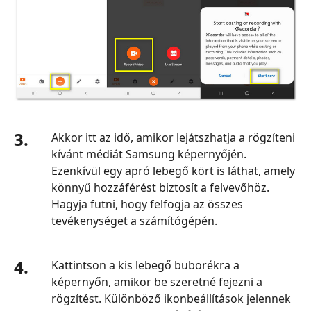
3.
Akkor itt az idő, amikor lejátszhatja a rögzíteni
kívánt médiát Samsung képernyőjén.
Ezenkívül egy apró lebegő kört is láthat, amely
könnyű hozzáférést biztosít a felvevőhöz.
Hagyja futni, hogy felfogja az összes
tevékenységet a számítógépén.
4.
Kattintson a kis lebegő buborékra a
képernyőn, amikor be szeretné fejezni a
rögzítést. Különböző ikonbeállítások jelennek