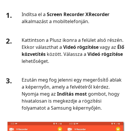
1.
Indítsa el a
Screen Recorder XRecorder
alkalmazást a mobiltelefonján.
2.
Kattintson a Plusz ikonra a felület alsó részén.
Ekkor választhat a
Videó rögzítése
vagy az
Élő
közvetítés
között. Válassza a
Videó rögzítése
lehetőséget.
3.
Ezután meg fog jelenni egy megerősítő ablak
a képernyőn, amely a felvételről kérdez.
Nyomja meg az
Indítás most
gombot, hogy
hivatalosan is megkezdje a rögzítési
folyamatot a Samsung képernyőjén.