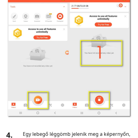
4.
Egy lebegő léggömb jelenik meg a képernyőn,