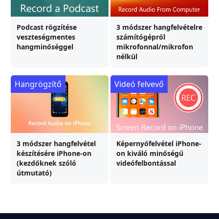
Podcast rögzítése
3 módszer hangfelvételre
veszteségmentes
számítógépről
hangminőséggel
mikrofonnal/mikrofon
nélkül
Hangrögzítő
Videó felvevő
3 módszer hangfelvétel
Képernyőfelvétel iPhone-
készítésére iPhone-on
on kiváló minőségű
(kezdőknek szóló
videófelbontással
útmutató)