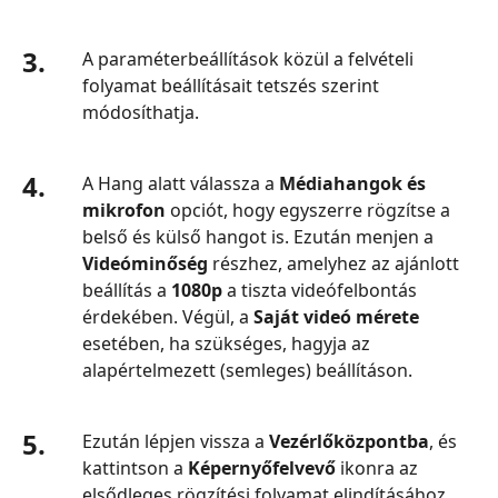
3.
A paraméterbeállítások közül a felvételi
folyamat beállításait tetszés szerint
módosíthatja.
4.
A Hang alatt válassza a
Médiahangok és
mikrofon
opciót, hogy egyszerre rögzítse a
belső és külső hangot is. Ezután menjen a
Videóminőség
részhez, amelyhez az ajánlott
beállítás a
1080p
a tiszta videófelbontás
érdekében. Végül, a
Saját videó mérete
esetében, ha szükséges, hagyja az
alapértelmezett (semleges) beállításon.
5.
Ezután lépjen vissza a
Vezérlőközpontba
, és
kattintson a
Képernyőfelvevő
ikonra az
elsődleges rögzítési folyamat elindításához.