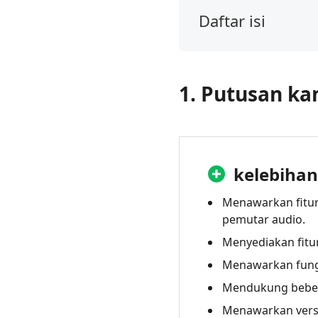
Daftar isi
1.
Putusan
kami
1. Putusan ka
2.
Apa
itu
Pemutar
Musik
kelebihan
Clementine?
Menawarkan fitur 
3.
pemutar audio.
Ulasan
Menyediakan fitur
Pemutar
Musik
Menawarkan fung
Clementine
Mendukung beber
4.
Menawarkan versi