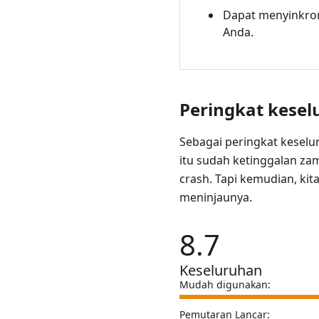
FAQ
Dapat menyinkron
5.
Anda.
Alternatif
Terbaik-
Pemutar
Blu-
Peringkat kese
ray
AnyMP4
Sebagai peringkat keselu
itu sudah ketinggalan zam
crash. Tapi kemudian, ki
meninjaunya.
8.7
Keseluruhan
Mudah digunakan:
Pemutaran Lancar: