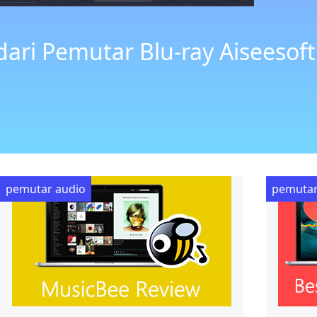
ari Pemutar Blu-ray Aiseesoft
pemutar audio
pemutar