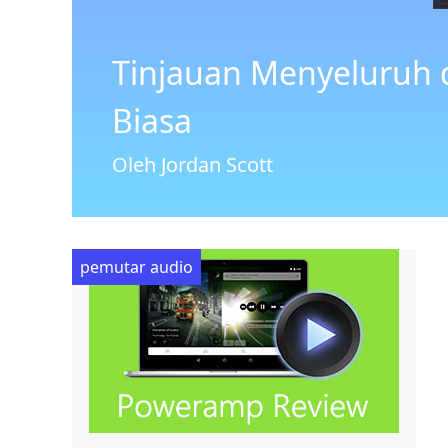
Tinjauan Menyeluruh d
Biasa
Oleh Jordan Scott
pemutar audio