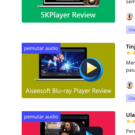
sem
Ul
Tin
pemutar audio
Mer
pasa
Ul
Ul
pemutar audio
Per