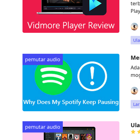
ter
Play
Ul
Mem
pemutar audio
Ada
mog
La
Ula
pemutar audio