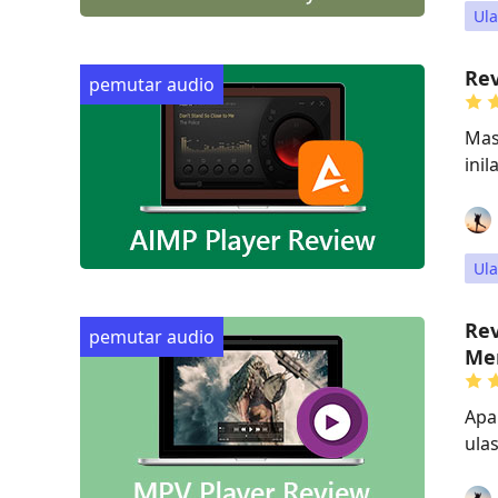
Ul
Rev
pemutar audio
Mas
ini
Ul
Re
pemutar audio
Me
Apa
ulas