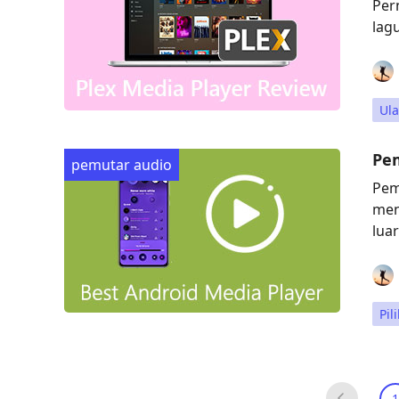
Per
lag
Ul
Pem
pemutar audio
Pem
men
lua
Pil
1