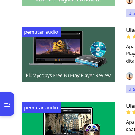
Ul
Ula
pemutar audio
Apa
Pla
dit
Ul
Ul
pemutar audio
Apa
saa