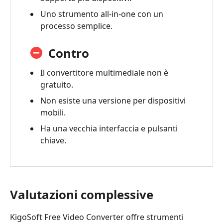
4.
Uno strumento all-in-one con un
Domande
processo semplice.
frequenti
Contro
5.
Migliore
Il convertitore multimediale non è
alternativa:
gratuito.
Tipard
Video
Non esiste una versione per dispositivi
Converter
mobili.
Ultimate
Ha una vecchia interfaccia e pulsanti
chiave.
Valutazioni complessive
KigoSoft Free Video Converter offre strumenti