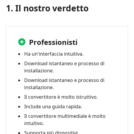
1. Il nostro verdetto
verdetto
2.
Che
cos'è
il
Professionisti
convertitore
video
Ha un'interfaccia intuitiva.
gratuito
Download istantaneo e processo di
KigoSoft?
installazione.
3.
Download istantaneo e processo di
Recensione
installazione.
del
Il convertitore è molto istruttivo.
convertitore
Include una guida rapida.
video
gratuito
Il convertitore multimediale è molto
di
intuitivo.
KigoSoft
Supporta più dispositivi.