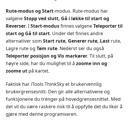
Rute‑modus og Start
‑modus. Rute‑modus har
valgene
Stopp ved slutt, Gå i løkke til start og
Reverser
. I
Start‑modus
finnes valgene
Teleporter til
start og Gå til start
. Under det finnes andre
alternativer som
Start rute, Generer rute, Last
rute,
Lagre rute og
Tøm rute
. Nederst ser du også
Teleporter posisjon og Vis markører
. Til slutt, på
høyre side, har du mulighet til å
zoome inn og
zoome ut
på kartet.
Faktisk har iTools ThinkSky et brukervennlig
brukergrensesnitt. Den gir alle alternativene og
funksjonene du trenger på hovedgrensesnittet. Med
det vil du være raskere nok til å oppfylle det du liker å
gjøre med denne programvaren.