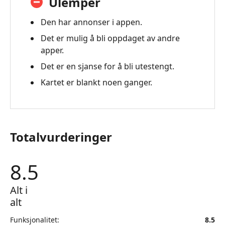
Ulemper
-
Aiseesoft
Den har annonser i appen.
AnyCoord
Det er mulig å bli oppdaget av andre
apper.
Det er en sjanse for å bli utestengt.
Kartet er blankt noen ganger.
Totalvurderinger
8.5
Alt i
alt
Funksjonalitet:
8.5