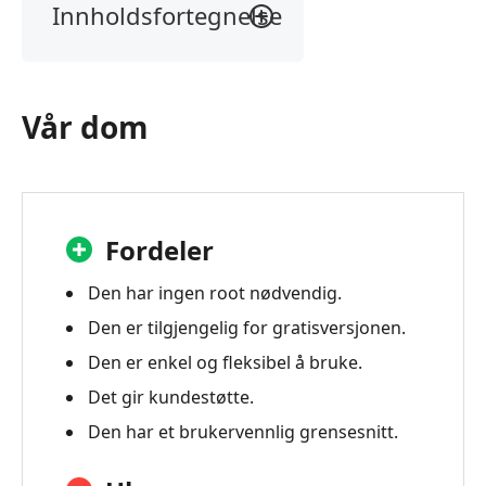
Innholdsfortegnelse
Vår
dom
Hva
Vår dom
er
GPS-
joystick
GPS-
Fordeler
joystick
gjennomgang
Den har ingen root nødvendig.
Vanlige
Den er tilgjengelig for gratisversjonen.
spørsmål
Den er enkel og fleksibel å bruke.
om
GPS-
Det gir kundestøtte.
joystick
Den har et brukervennlig grensesnitt.
Alternativ