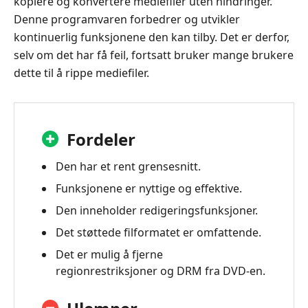
kopiere og konvertere mediefiler uten hindringer.
DVD
Denne programvaren forbedrer og utvikler
Ripper?
kontinuerlig funksjonene den kan tilby. Det er derfor,
3.
selv om det har få feil, fortsatt bruker mange brukere
iSkysoft
dette til å rippe mediefiler.
DVD
Ripper
Review
Fordeler
4.
Vanlige
Den har et rent grensesnitt.
spørsmål
om
Funksjonene er nyttige og effektive.
iSkysoft
Den inneholder redigeringsfunksjoner.
DVD
Det støttede filformatet er omfattende.
Ripper
Review
Det er mulig å fjerne
regionrestriksjoner og DRM fra DVD-en.
5.
Alternativ-