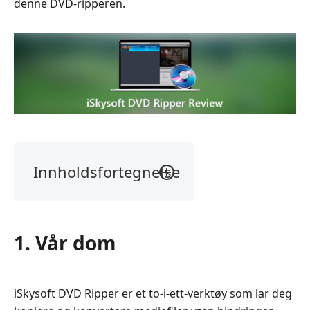
denne DVD‑ripperen.
Innholdsfortegnelse
1.
Vår
dom
1. Vår dom
2.
Hva
er
iSkysoft DVD Ripper er et to-i-ett-verktøy som lar deg
iSkysoft