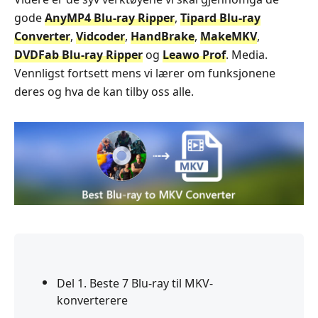
gode
AnyMP4 Blu-ray Ripper
,
Tipard Blu-ray
Converter
,
Vidcoder
,
HandBrake
,
MakeMKV
,
DVDFab Blu-ray Ripper
og
Leawo Prof
. Media.
Vennligst fortsett mens vi lærer om funksjonene
deres og hva de kan tilby oss alle.
Del 1. Beste 7 Blu-ray til MKV-
konverterere