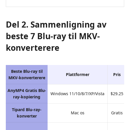
Del 2. Sammenligning av
beste 7 Blu-ray til MKV-
konverterere
Beste Blu-ray til
Plattformer
Pris
MKV-konverterere
AnyMP4 Gratis Blu-
Windows 11/10/8/7/XP/Vista
$29.25
ray-kopiering
Tipard Blu-ray-
Mac os
Gratis
konverter