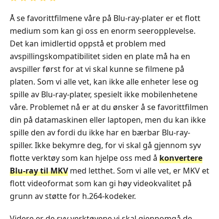
Å se favorittfilmene våre på Blu-ray-plater er et flott
medium som kan gi oss en enorm seeropplevelse.
Det kan imidlertid oppstå et problem med
avspillingskompatibilitet siden en plate må ha en
avspiller først for at vi skal kunne se filmene på
platen. Som vi alle vet, kan ikke alle enheter lese og
spille av Blu-ray-plater, spesielt ikke mobilenhetene
våre. Problemet nå er at du ønsker å se favorittfilmen
din på datamaskinen eller laptopen, men du kan ikke
spille den av fordi du ikke har en bærbar Blu-ray-
spiller. Ikke bekymre deg, for vi skal gå gjennom syv
flotte verktøy som kan hjelpe oss med å
konvertere
Blu-ray til MKV
med letthet. Som vi alle vet, er MKV et
flott videoformat som kan gi høy videokvalitet på
grunn av støtte for h.264-kodeker.
Videre er de syv verktøyene vi skal gjennomgå de