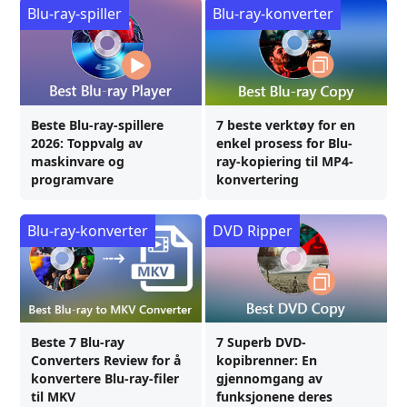
Blu-ray-spiller
Blu-ray-konverter
Beste Blu-ray-spillere
7 beste verktøy for en
2026: Toppvalg av
enkel prosess for Blu-
maskinvare og
ray-kopiering til MP4-
programvare
konvertering
Blu-ray-konverter
DVD Ripper
Beste 7 Blu-ray
7 Superb DVD-
Converters Review for å
kopibrenner: En
konvertere Blu-ray-filer
gjennomgang av
til MKV
funksjonene deres