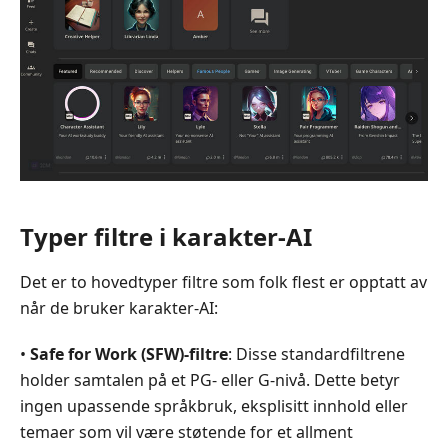
Etiske
og
juridiske
hensyn
Del
5.
Vanlige
spørsmål
Typer filtre i karakter-AI
Det er to hovedtyper filtre som folk flest er opptatt av
når de bruker karakter-AI:
•
Safe for Work (SFW)-filtre
: Disse standardfiltrene
holder samtalen på et PG- eller G-nivå. Dette betyr
ingen upassende språkbruk, eksplisitt innhold eller
temaer som vil være støtende for et allment