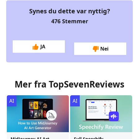
Synes du dette var nyttig?
476
Stemmer
JA
Nei
Mer fra TopSevenReviews
AI
AI
MidJourney AI Art
Full Speechify-