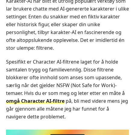
Karakter-AI har blitt et utrolig populært verktøy som
lar brukere chatte med AI-genererte karakterer i ulike
settinger. Enten du snakker med en fiktiv karakter
eller historisk figur, eller skaper din unike
personlighet, tilbyr karakter-AI en fascinerende og
ofte altoppslukende opplevelse. Det er imidlertid én
stor ulempe: filtrene.
Spesifikt er Character AI-filtrene laget for å holde
samtalen trygg og familievennlig. Disse filtrene
blokkerer ofte innhold som anses som upassende,
særlig når det gjelder NSFW (Not Safe for Work)-
temaer. Hvis du er som meg og leter etter en måte å
omgå Character AI-filtre
på, bli med videre mens jeg
går gjennom alle måtene jeg har funnet for å
navigere dette problemet.