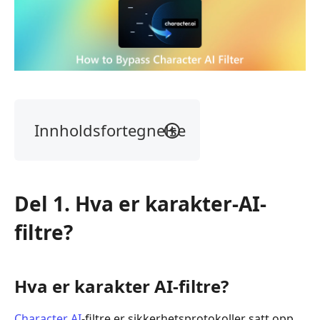
Innholdsfortegnelse
Del
1.
Hva
Del 1. Hva er karakter-AI-
er
karakter-
filtre?
AI-
filtre?
Del
Hva er karakter AI-filtre?
2.
Metoder
Character AI
-filtre er sikkerhetsprotokoller satt opp