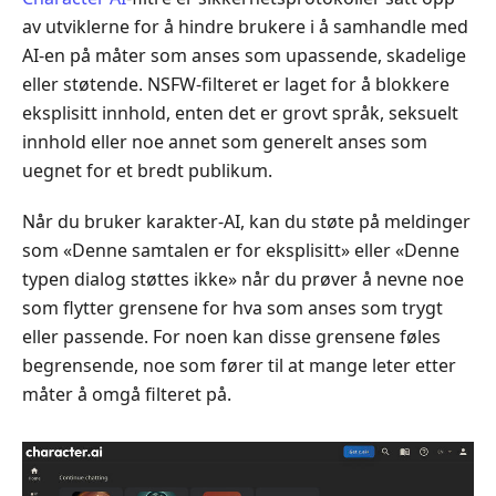
for
av utviklerne for å hindre brukere i å samhandle med
å
AI-en på måter som anses som upassende, skadelige
omgå
eller støtende. NSFW-filteret er laget for å blokkere
karakter
eksplisitt innhold, enten det er grovt språk, seksuelt
AI
innhold eller noe annet som generelt anses som
NSFW-
uegnet for et bredt publikum.
filter
Del
Når du bruker karakter-AI, kan du støte på meldinger
3.
som «Denne samtalen er for eksplisitt» eller «Denne
Beste
typen dialog støttes ikke» når du prøver å nevne noe
alternativ
som flytter grensene for hva som anses som trygt
for
eller passende. For noen kan disse grensene føles
karakter-
begrensende, noe som fører til at mange leter etter
AI
måter å omgå filteret på.
uten
filter
Del
4.