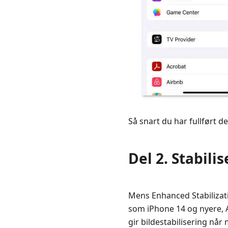
Del
5.
Vanlige
spørsmål
om
Stabilize
Video
på
iPhone
Så snart du har fullført d
Del 2. Stabil
Mens Enhanced Stabilizat
som iPhone 14 og nyere, A
gir bildestabilisering når 