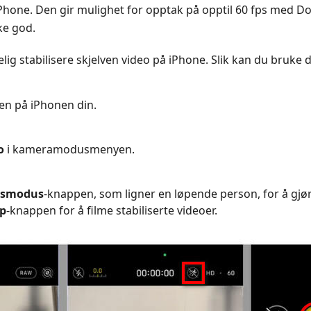
Phone. Den gir mulighet for opptak på opptil 60 fps med Do
ke god.
irkelig stabilisere skjelven video på iPhone. Slik kan du bruk
en på iPhonen din.
o
i kameramodusmenyen.
gsmodus
-knappen, som ligner en løpende person, for å gjør
pp
-knappen for å filme stabiliserte videoer.