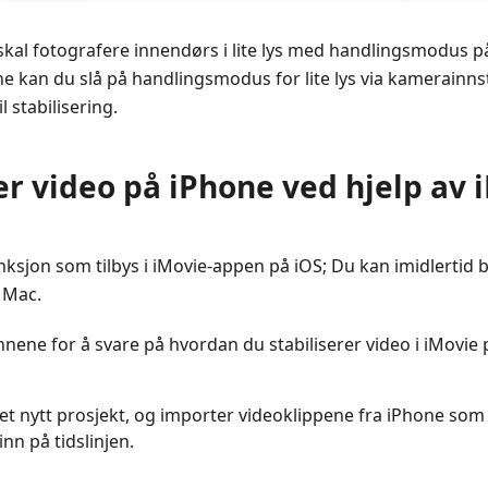
u skal fotografere innendørs i lite lys med handlingsmodus 
lene kan du slå på handlingsmodus for lite lys via kamerain
l stabilisering.
ser video på iPhone ved hjelp av 
unksjon som tilbys i iMovie-appen på iOS; Du kan imidlertid 
 Mac.
innene for å svare på hvordan du stabiliserer video i iMovie
et nytt prosjekt, og importer videoklippene fra iPhone som d
nn på tidslinjen.