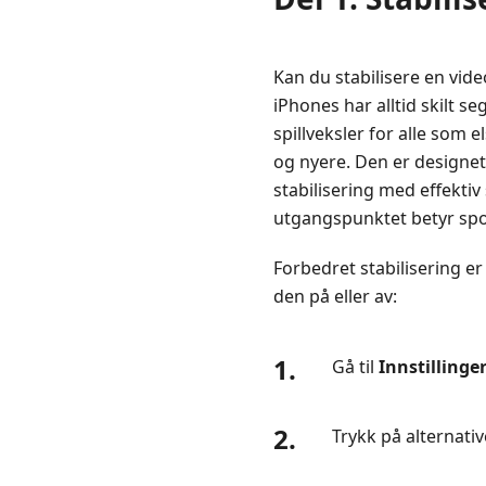
på
iPhone
via
Kan du stabilisere en vide
forbedret
iPhones har alltid skilt s
stabilisering
spillveksler for alle som 
og nyere. Den er designet
Del
2.
stabilisering med effektiv
Stabiliser
utgangspunktet betyr spo
video
på
Forbedret stabilisering er
iPhone
den på eller av:
med
handlingsmodus
1.
Gå til
Innstillinge
Del
3.
2.
Stabiliser
Trykk på alternati
video