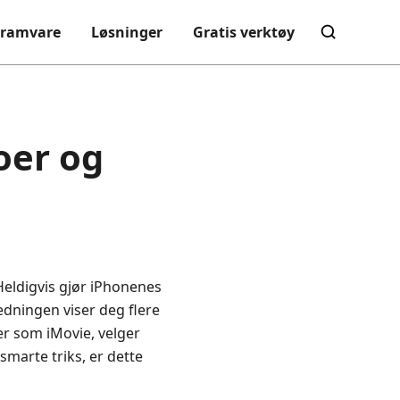
gramvare
Løsninger
Gratis verktøy
oer og
 Heldigvis gjør iPhonenes
ledningen viser deg flere
er som iMovie, velger
 smarte triks, er dette