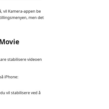
på, vil Kamera-appen be
nstillingsmenyen, men det
iMovie
bare stabilisere videoen
 på iPhone:
u vil stabilisere ved å