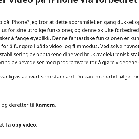
o på iPhone? Jeg tror at dette spørsmålet en gang dukket op
eg ut for sine utrolige funksjoner, og denne skjulte forbedred
elsker å fange øyeblikk. Denne fantastiske funksjonen er kun
 for å fungere i både video- og filmmodus. Ved selve navnet
 stabilisering av opptakene dine ved bruk av elektronisk stab
ring av bevegelser med programvare for å gjøre videoene d
 vanligvis aktivert som standard. Du kan imidlertid følge tr
r
og deretter til
Kamera
.
vet
Ta opp video
.