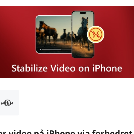
else
ser video på iPhone via forbedret