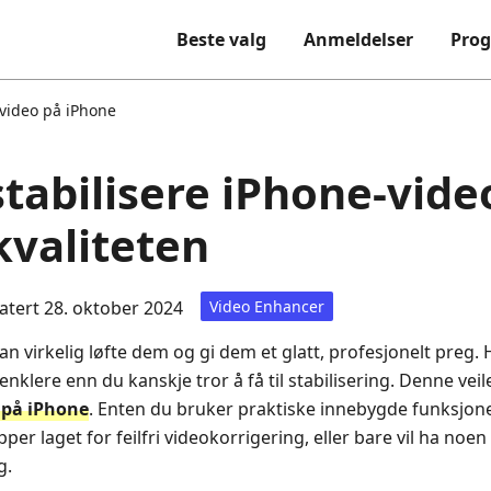
Beste valg
Anmeldelser
Pro
 video på iPhone
tabilisere iPhone-vide
kvaliteten
tert 28. oktober 2024
Video Enhancer
an virkelig løfte dem og gi dem et glatt, profesjonelt preg.
nklere enn du kanskje tror å få til stabilisering. Denne vei
o på iPhone
. Enten du bruker praktiske innebygde funksjon
per laget for feilfri videokorrigering, eller bare vil ha noen
g.