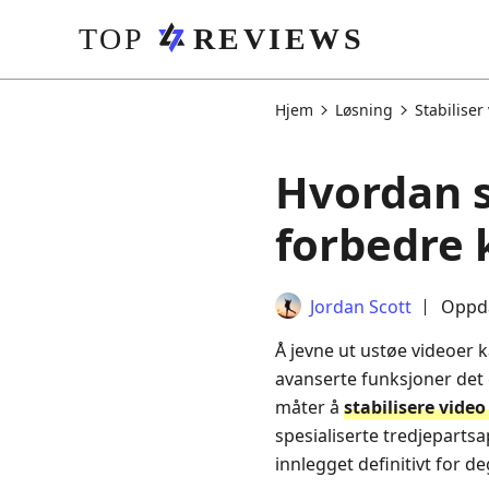
Hjem
Løsning
Stabiliser
Hvordan s
forbedre 
Jordan Scott
Oppda
Å jevne ut ustøe videoer k
avanserte funksjoner det e
måter å
stabilisere vide
spesialiserte tredjepartsap
innlegget definitivt for de