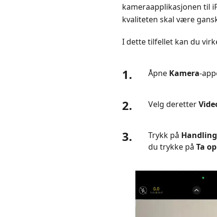
kameraapplikasjonen til i
kvaliteten skal være gans
I dette tilfellet kan du v
1.
Åpne
Kamera
-app
2.
Velg deretter
Vide
3.
Trykk på
Handlin
du trykke på
Ta o