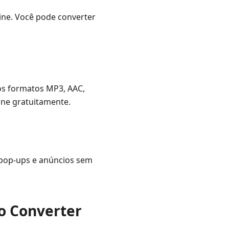
line. Você pode converter
 os formatos MP3, AAC,
ine gratuitamente.
á pop-ups e anúncios sem
eo Converter