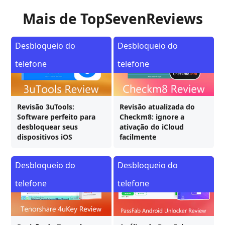
Mais de TopSevenReviews
Desbloqueio do
Desbloqueio do
telefone
telefone
Revisão 3uTools:
Revisão atualizada do
Software perfeito para
Checkm8: ignore a
desbloquear seus
ativação do iCloud
dispositivos iOS
facilmente
Desbloqueio do
Desbloqueio do
telefone
telefone