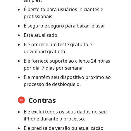
iMyFone
É perfeito para usuários iniciantes e
LockWiper
profissionais.
4.
É seguro e seguro para baixar e usar.
Perguntas
Está atualizado.
frequentes
do
Ele oferece um teste gratuito e
iMyFone
download gratuito.
LockWiper
Ele fornece suporte ao cliente 24 horas
por dia, 7 dias por semana.
5.
Alternativa
Ele mantém seu dispositivo próximo ao
-
processo de desbloqueio.
Desbloqueador
de
Contras
iPhone
Aiseesoft
Ele exclui todos os seus dados no seu
iPhone durante o processo.
Ele precisa da versão ou atualização