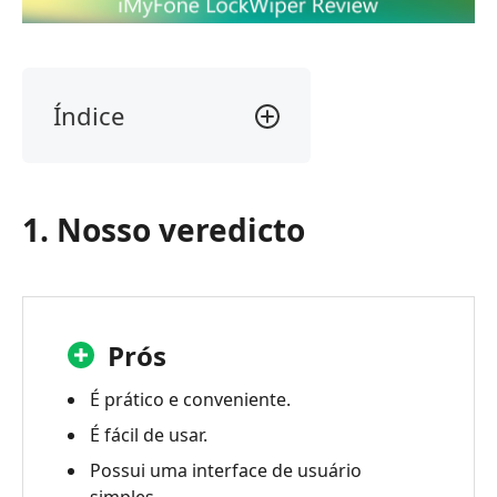
Índice
1.
Nosso
veredicto
1. Nosso veredicto
2.
O
que
é
o
Prós
iMyFone
LockWiper
É prático e conveniente.
É fácil de usar.
3.
Revisão
Possui uma interface de usuário
do
simples.