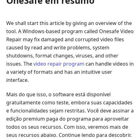
OneSafe em resumo
Perguntas
frequentes
sobre
We shall start this article by giving an overview of the
a
análise
tool. A Windows-based program called Onesafe Video
do
Repair may fix damaged and corrupted video files
OneSafe
caused by read and write problems, system
Video
shutdowns, format changes, viruses, and other
Repair
issues. The
video repair program
can handle videos in
a variety of formats and has an intuitive user
interface.
Mais do que isso, o software está disponível
gratuitamente como teste, embora suas capacidades
e funcionalidades sejam restritas. Você deve assinar a
edição premium paga do programa para aproveitar
todos os seus recursos. Com isso, veremos mais de
seus recursos abaixo. Continue lendo para descobrir.