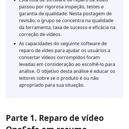
desempenho
passou por rigorosa inspeção, testes e
do
garantia de qualidade. Nesta postagem de
usuário
revisão, o grupo se concentra na qualidade
Parte
da ferramenta, taxa de sucesso e eficácia na
4.
correção de vídeos.
Como
As capacidades do seguinte software de
usar
reparo de vídeo para ajudar os usuários a
o
consertar vídeos corrompidos foram
OneSafe
levadas em consideração ao escolhê-lo para
Video
análise. O objetivo desta análise é educar os
Repair
leitores sobre se o produto é ou não
apropriado para sua situação.
Parte
5.
Melhor
Alternativa
Parte 1. Reparo de vídeo
Parte
6.