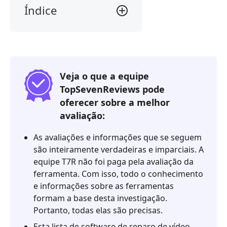
Índice
Parte
1.
Reparo
de
vídeo
Veja o que a equipe
OneSafe
TopSevenReviews pode
em
oferecer sobre a melhor
resumo
avaliação:
Parte
As avaliações e informações que se seguem
2.
são inteiramente verdadeiras e imparciais. A
Principais
equipe T7R não foi paga pela avaliação da
Recursos
ferramenta. Com isso, todo o conhecimento
Parte
e informações sobre as ferramentas
3.
formam a base desta investigação.
Avaliações
Portanto, todas elas são precisas.
e
Esta lista de software de reparo de vídeo