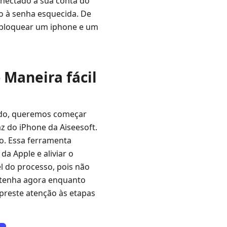
conectado à sua conta do
o à senha esquecida. De
sbloquear um iphone e um
 Maneira fácil
ado, queremos começar
az do iPhone da Aiseesoft.
so. Essa ferramenta
a Apple e aliviar o
l do processo, pois não
btenha agora enquanto
 preste atenção às etapas