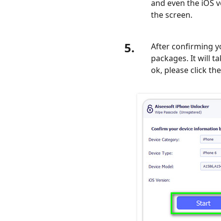
and even the iOS ve
the screen.
5.
After confirming y
packages. It will ta
ok, please click th