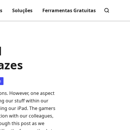
s
Soluções
Ferramentas Gratuitas
d
azes
e
sons. However, one aspect
ng our stuff within our
sing our iPad. The gamers
tion with our colleagues,
rough this post as we