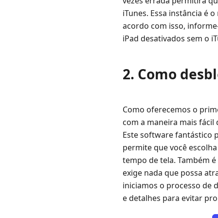
vezes errada permitirá qu
desbloquear
iTunes. Essa instância é
o
acordo com isso, inform
iPhone
iPad desativados sem o i
iPad
desativado
com
2. Como desbl
o
iTunes
4.
Como oferecemos o prime
Como
com a maneira mais fácil 
desbloquear
Este software fantástico 
iPhone
permite que você escolha 
iPad
tempo de tela. Também é 
desativado
exige nada que possa at
via
iCloud
iniciamos o processo de d
e detalhes para evitar p
5.
Como