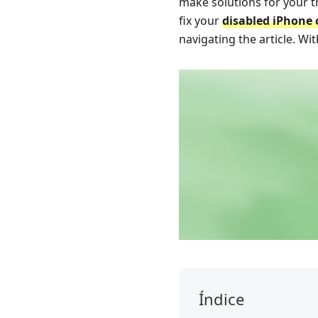
make solutions for your t
fix your
disabled iPhone 
navigating the article. Wi
Índice