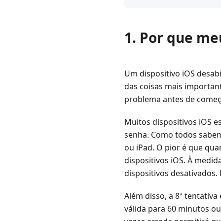
1.
Por
que
1. Por que me
meu
iPhone
está
desativado?
Um dispositivo iOS desabi
das coisas mais important
2.
problema antes de começa
Como
desbloquear
Muitos dispositivos iOS 
iPhone
senha. Como todos sabemos
iPad
ou iPad. O pior é que qua
desativado
-
dispositivos iOS. À medid
maneira
dispositivos desativados.
fácil
Além disso, a 8ª tentativa
3.
válida para 60 minutos ou
Como