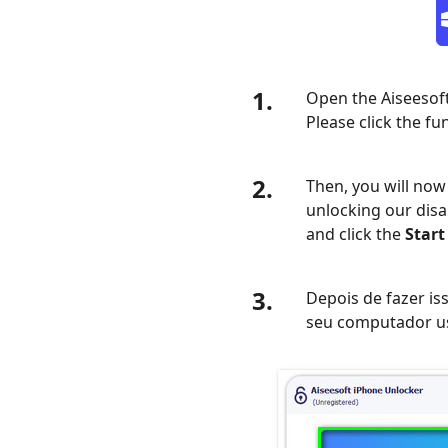
desbloquear
iPhone
iPad
desativado
1.
Open the Aiseesoft
em
Please click the fu
execução
no
2.
iOS
Then, you will now
15.2
unlocking our disa
ou
and click the
Start
posterior
6.
3.
Depois de fazer is
Perguntas
seu computador u
frequentes
sobre
iPhone
iPad
desativado