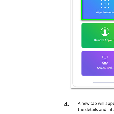
4.
A new tab will app
the details and inf