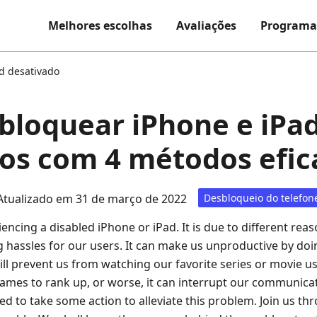
Melhores escolhas
Avaliações
Programa
d desativado
loquear iPhone e iPa
os com 4 métodos efic
Atualizado em 31 de março de 2022
Desbloqueio do telefon
encing a disabled iPhone or iPad. It is due to different rea
ng hassles for our users. It can make us unproductive by doi
ill prevent us from watching our favorite series or movie u
 games to rank up, or worse, it can interrupt our communica
ed to take some action to alleviate this problem. Join us th