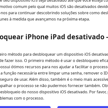
e seu dispositivo iOS seja desativado até que você esteja 
 o motivo comum pelo qual muitos iOS são desativados devid
e-nos para continuar descobrindo soluções sobre como de
Tunes à medida que avançamos na próxima etapa.
oquear iPhone iPad desativado -
iro método para desbloquear um dispositivo iOS desativ
de fazer isso. O primeiro método é usar o desbloqueio efic
possui ótimos recursos para nos ajudar a facilitar o proces
a função necessária entre limpar uma senha, remover o ID d
seguro de usar. Além disso, também é o meio mais acessíve
rapalhar o processo se não pudermos fornecer também. O
esbloqueio do nosso dispositivo iOS desativado. Por favor,
roblemas com o processo.