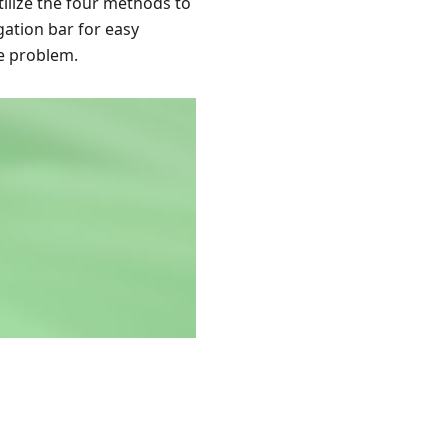
ilize the four methods to
gation bar for easy
he problem.