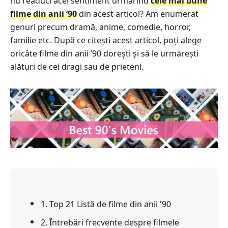
nu readuci acel sentiment urmărind
cele mai bune
filme din anii ’90
din acest articol? Am enumerat
genuri precum dramă, anime, comedie, horror,
familie etc. După ce citești acest articol, poți alege
oricâte filme din anii ’90 dorești și să le urmărești
alături de cei dragi sau de prieteni.
1. Top 21 Listă de filme din anii '90
2. Întrebări frecvente despre filmele