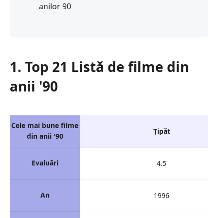
anilor 90
1. Top 21 Listă de filme din
anii '90
Cele mai bune filme
Ţipăt
din anii '90
Evaluări
4.5
An
1996