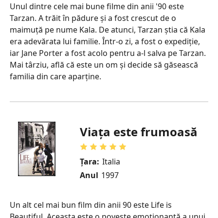
Unul dintre cele mai bune filme din anii '90 este
Tarzan. A trăit în pădure și a fost crescut de o
maimuță pe nume Kala. De atunci, Tarzan știa că Kala
era adevărata lui familie. Într-o zi, a fost o expediție,
iar Jane Porter a fost acolo pentru a-l salva pe Tarzan.
Mai târziu, află că este un om și decide să găsească
familia din care aparține.
Viaţa este frumoasă
Țara:
Italia
Anul
1997
Un alt cel mai bun film din anii 90 este Life is
Beautiful. Aceasta este o poveste emoționantă a unui