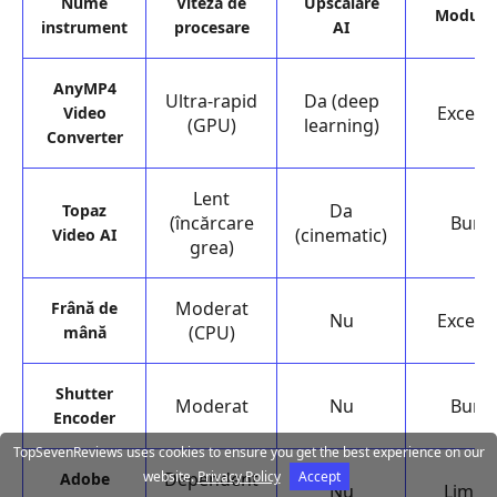
Nume
Viteză de
Upscalare
Modul l
instrument
procesare
AI
AnyMP4
Ultra-rapid
Da (deep
Excele
Video
(GPU)
learning)
Converter
Lent
Da
Topaz
(încărcare
Bună
(cinematic)
Video AI
grea)
Moderat
Frână de
Nu
Excele
(CPU)
mână
Shutter
Moderat
Nu
Bună
Encoder
TopSevenReviews uses cookies to ensure you get the best experience on our
Dependent
website.
Privacy Policy
Accept
Adobe
Nu
Limita