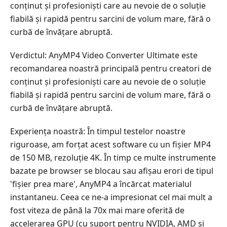
conținut și profesioniști care au nevoie de o soluție
cu
fiabilă și rapidă pentru sarcini de volum mare, fără o
pas
curbă de învățare abruptă.
pentru
schimbarea
Verdictul: AnyMP4 Video Converter Ultimate este
rezoluției
recomandarea noastră principală pentru creatori de
video
conținut și profesioniști care au nevoie de o soluție
Partea
fiabilă și rapidă pentru sarcini de volum mare, fără o
8.
curbă de învățare abruptă.
Întrebări
frecvente
Experiența noastră: În timpul testelor noastre
riguroase, am forțat acest software cu un fișier MP4
de 150 MB, rezoluție 4K. În timp ce multe instrumente
bazate pe browser se blocau sau afișau erori de tipul
'fișier prea mare', AnyMP4 a încărcat materialul
instantaneu. Ceea ce ne-a impresionat cel mai mult a
fost viteza de până la 70x mai mare oferită de
accelerarea GPU (cu suport pentru NVIDIA, AMD și