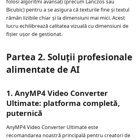
folosi algoritmi avansați (precum Lanczos sau
pentru
Bicubic) pentru a se asigura că texturile fine și textul
editare
rămân lizibile chiar și la dimensiuni mai mici. Acest
în
lucru echilibrează calitatea vizuală cu dimensiuni de
mișcare
fișier ușor de gestionat.
Partea
6.
Cum
Partea 2. Soluții profesionale
să
alimentate de AI
alegi
instrumentul
potrivit
1. AnyMP4 Video Converter
pentru
nevoile
Ultimate: platforma completă,
tale
puternică
Partea
7.
AnyMP4 Video Converter Ultimate este
Ghid
recomandarea noastră principală pentru creatori de
pas