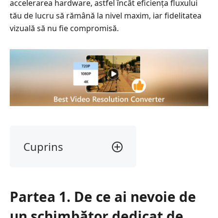
accelerarea hardware, astfel încât eficiența fluxului
tău de lucru să rămână la nivel maxim, iar fidelitatea
vizuală să nu fie compromisă.
Cuprins
Partea
1.
De
Partea 1. De ce ai nevoie de
ce
ai
un schimbător dedicat de
nevoie