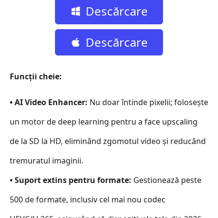
Descărcare
gratuită
Descărcare
gratuită
Funcții cheie:
• AI Video Enhancer:
Nu doar întinde pixelii; folosește
un motor de deep learning pentru a face upscaling
de la SD la HD, eliminând zgomotul video și reducând
tremuratul imaginii.
• Suport extins pentru formate:
Gestionează peste
500 de formate, inclusiv cel mai nou codec