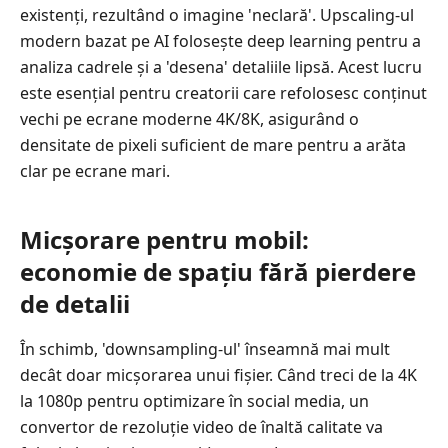
mai
existenți, rezultând o imagine 'neclară'. Upscaling-ul
bune
modern bazat pe AI folosește deep learning pentru a
instrumente
analiza cadrele și a 'desena' detaliile lipsă. Acest lucru
gratuite
este esențial pentru creatorii care refolosesc conținut
și
vechi pe ecrane moderne 4K/8K, asigurând o
open‑source
densitate de pixeli suficient de mare pentru a arăta
Partea
clar pe ecrane mari.
4.
Schimbătoare
Micșorare pentru mobil:
de
rezoluție
economie de spațiu fără pierdere
rapide
de detalii
&
online
În schimb, 'downsampling-ul' înseamnă mai mult
Partea
decât doar micșorarea unui fișier. Când treci de la 4K
5.
la 1080p pentru optimizare în social media, un
Aplicații
convertor de rezoluție video de înaltă calitate va
mobile