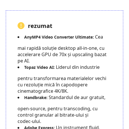
rezumat
Cea
AnyMP4 Video Converter Ultimate:
mai rapidă soluție desktop all‑in‑one, cu
accelerare GPU de 70x și upscaling bazat
pe AI.
Liderul din industrie
Topaz Video AI:
pentru transformarea materialelor vechi
cu rezoluție mică în capodopere
cinematografice 4K/8K.
Standardul de aur gratuit,
Handbrake:
open‑source, pentru transcoding, cu
control granular al bitrate‑ului și
codec‑ului.
Un instrument fluid,
Adobe Express: