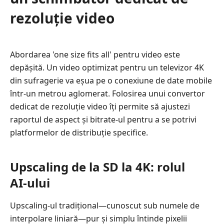
de
rezoluție video
un
schimbător
dedicat
Abordarea 'one size fits all' pentru video este
de
depășită. Un video optimizat pentru un televizor 4K
rezoluție
din sufragerie va eșua pe o conexiune de date mobile
video
într-un metrou aglomerat. Folosirea unui convertor
Partea
dedicat de rezoluție video îți permite să ajustezi
2.
raportul de aspect și bitrate-ul pentru a se potrivi
Soluții
platformelor de distribuție specifice.
profesionale
alimentate
de
Upscaling de la SD la 4K: rolul
AI
AI‑ului
Partea
3.
Upscaling-ul tradițional—cunoscut sub numele de
Cele
interpolare liniară—pur și simplu întinde pixelii