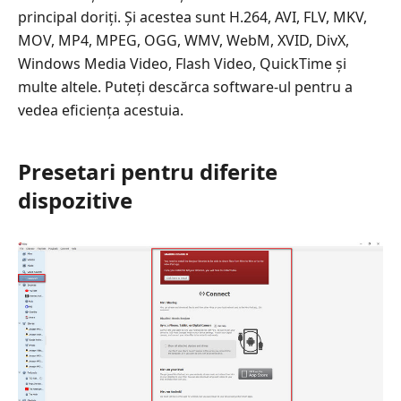
principal doriți. Și acestea sunt H.264, AVI, FLV, MKV,
MOV, MP4, MPEG, OGG, WMV, WebM, XVID, DivX,
Windows Media Video, Flash Video, QuickTime și
multe altele. Puteți descărca software-ul pentru a
vedea eficiența acestuia.
Presetari pentru diferite
dispozitive