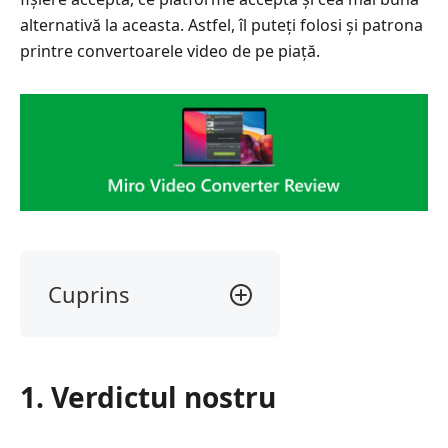
alternativă la aceasta. Astfel, îl puteți folosi și patrona
printre convertoarele video de pe piață.
Cuprins
1.
Verdictul
nostru
1. Verdictul nostru
2.
Ce