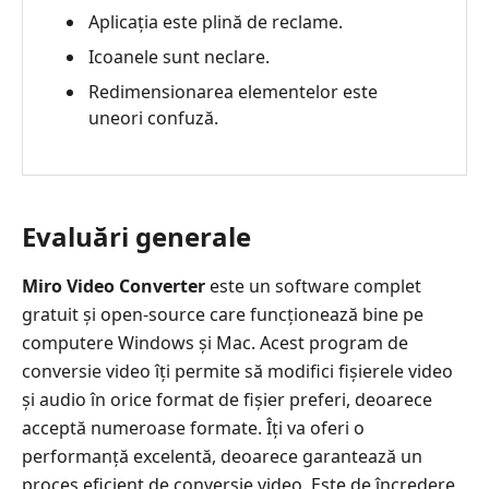
-
Aplicația este plină de reclame.
Aiseesoft
Video
Icoanele sunt neclare.
Converter
Redimensionarea elementelor este
Ultimate
uneori confuză.
Evaluări generale
Miro Video Converter
este un software complet
gratuit și open-source care funcționează bine pe
computere Windows și Mac. Acest program de
conversie video îți permite să modifici fișierele video
și audio în orice format de fișier preferi, deoarece
acceptă numeroase formate. Îți va oferi o
performanță excelentă, deoarece garantează un
proces eficient de conversie video. Este de încredere