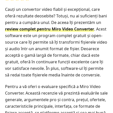
Cauți un convertor video fiabil și excepțional, care
oferă rezultate deosebite? Totuși, nu ai suficienți bani
pentru a cumpăra unul. De aceea îți prezentăm un
review complet pentru Miro Video Converter
. Acest
software este un program complet gratuit și open-
source care îți permite să îți transformi fișierele video
și audio într-un anumit format de fișier. Deoarece
acceptă o gamă largă de formate, chiar dacă este
gratuit, oferă în continuare funcții excelente care îți
vor satisface nevoile. În plus, software-ul îți permite
să redai toate fișierele media înainte de conversie.
Pentru a vă oferi o evaluare specifică a Miro Video
Converter. Această recenzie vă prezintă evaluările sale
generale, argumentele pro și contra, prețul, ofertele,
caracteristicile principale, interfața, ce formate de
fișiere acceptă, ce platforme acceptă și cea mai bună