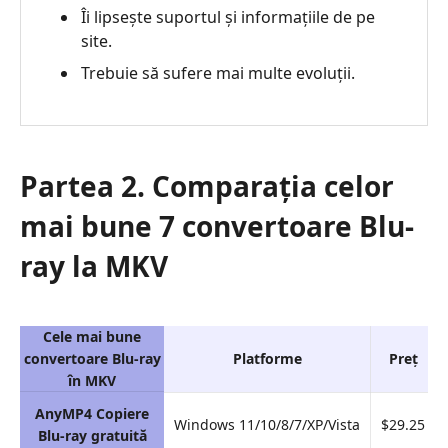
Îi lipsește suportul și informațiile de pe
site.
Trebuie să sufere mai multe evoluții.
Partea 2. Comparația celor
mai bune 7 convertoare Blu-
ray la MKV
Cele mai bune
convertoare Blu-ray
Platforme
Preț
în MKV
AnyMP4 Copiere
Windows 11/10/8/7/XP/Vista
$29.25
Blu-ray gratuită