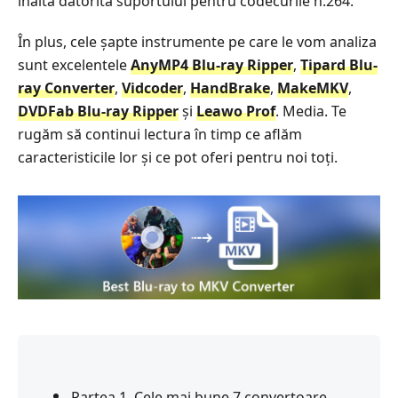
înaltă datorită suportului pentru codecurile h.264.
În plus, cele șapte instrumente pe care le vom analiza
sunt excelentele
AnyMP4 Blu-ray Ripper
,
Tipard Blu-
ray Converter
,
Vidcoder
,
HandBrake
,
MakeMKV
,
DVDFab Blu-ray Ripper
și
Leawo Prof
. Media. Te
rugăm să continui lectura în timp ce aflăm
caracteristicile lor și ce pot oferi pentru noi toți.
Partea 1. Cele mai bune 7 convertoare