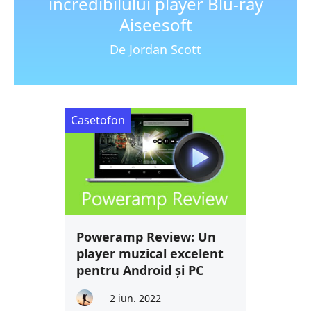
incredibilului player Blu-ray
Aiseesoft
De Jordan Scott
Casetofon
Poweramp Review: Un
player muzical excelent
pentru Android și PC
2 iun. 2022