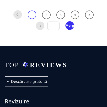
1
2
3
4
5
Merge
Descărcare gratuită
Revizuire