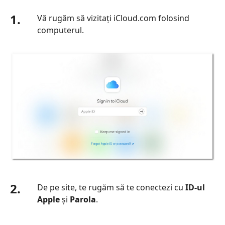
1.
Vă rugăm să vizitați iCloud.com folosind
computerul.
2.
De pe site, te rugăm să te conectezi cu
ID‑ul
Apple
și
Parola
.