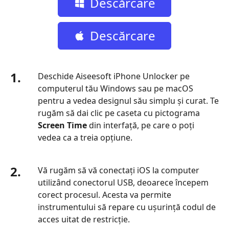
Descărcare
gratuită
Descărcare
gratuită
1.
Deschide Aiseesoft iPhone Unlocker pe
computerul tău Windows sau pe macOS
pentru a vedea designul său simplu și curat. Te
rugăm să dai clic pe caseta cu pictograma
Screen Time
din interfață, pe care o poți
vedea ca a treia opțiune.
2.
Vă rugăm să vă conectați iOS la computer
utilizând conectorul USB, deoarece începem
corect procesul. Acesta va permite
instrumentului să repare cu ușurință codul de
acces uitat de restricție.