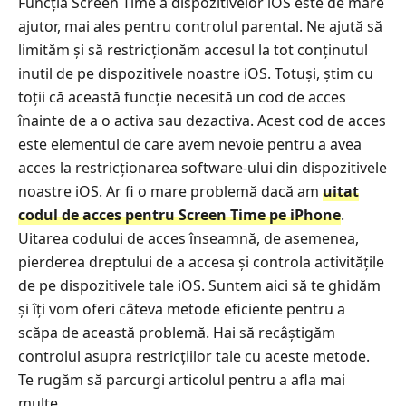
Funcția Screen Time a dispozitivelor iOS este de mare
ajutor, mai ales pentru controlul parental. Ne ajută să
limităm și să restricționăm accesul la tot conținutul
inutil de pe dispozitivele noastre iOS. Totuși, știm cu
toții că această funcție necesită un cod de acces
înainte de a o activa sau dezactiva. Acest cod de acces
este elementul de care avem nevoie pentru a avea
acces la restricționarea software‑ului din dispozitivele
noastre iOS. Ar fi o mare problemă dacă am
uitat
codul de acces pentru Screen Time pe iPhone
.
Uitarea codului de acces înseamnă, de asemenea,
pierderea dreptului de a accesa și controla activitățile
de pe dispozitivele tale iOS. Suntem aici să te ghidăm
și îți vom oferi câteva metode eficiente pentru a
scăpa de această problemă. Hai să recâștigăm
controlul asupra restricțiilor tale cu aceste metode.
Te rugăm să parcurgi articolul pentru a afla mai
multe.