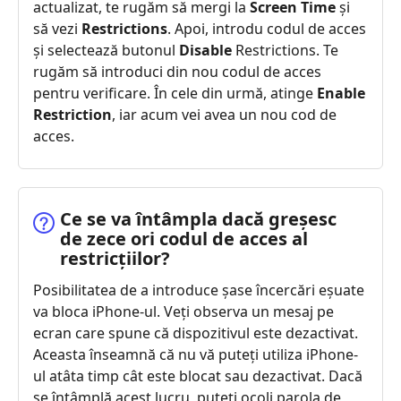
actualizat, te rugăm să mergi la
Screen Time
și
să vezi
Restrictions
. Apoi, introdu codul de acces
și selectează butonul
Disable
Restrictions. Te
rugăm să introduci din nou codul de acces
pentru verificare. În cele din urmă, atinge
Enable
Restriction
, iar acum vei avea un nou cod de
acces.
Ce se va întâmpla dacă greșesc
de zece ori codul de acces al
restricțiilor?
Posibilitatea de a introduce șase încercări eșuate
va bloca iPhone-ul. Veți observa un mesaj pe
ecran care spune că dispozitivul este dezactivat.
Aceasta înseamnă că nu vă puteți utiliza iPhone-
ul atâta timp cât este blocat sau dezactivat. Dacă
se întâmplă acest lucru, puteți ocoli parola de