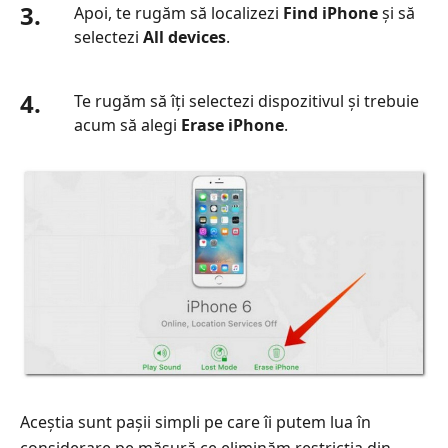
3.
Apoi, te rugăm să localizezi
Find iPhone
și să
selectezi
All devices
.
4.
Te rugăm să îți selectezi dispozitivul și trebuie
acum să alegi
Erase iPhone
.
Aceștia sunt pașii simpli pe care îi putem lua în