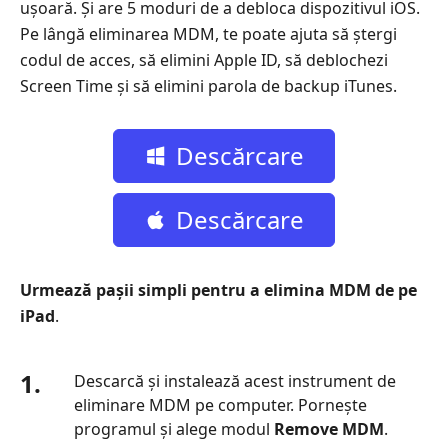
ușoară. Și are 5 moduri de a debloca dispozitivul iOS.
Pe lângă eliminarea MDM, te poate ajuta să ștergi
codul de acces, să elimini Apple ID, să deblochezi
Screen Time și să elimini parola de backup iTunes.
Descărcare
gratuită
Descărcare
gratuită
Urmează pașii simpli pentru a elimina MDM de pe
iPad
.
1.
Descarcă și instalează acest instrument de
eliminare MDM pe computer. Pornește
programul și alege modul
Remove MDM
.