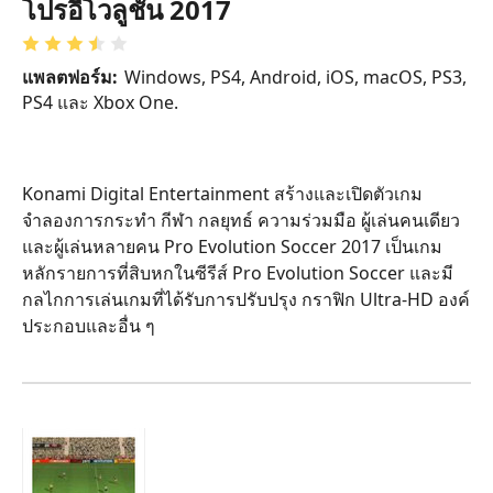
โปรอีโวลูชัน 2017
แพลตฟอร์ม:
Windows, PS4, Android, iOS, macOS, PS3,
PS4 และ Xbox One.
Konami Digital Entertainment สร้างและเปิดตัวเกม
จำลองการกระทำ กีฬา กลยุทธ์ ความร่วมมือ ผู้เล่นคนเดียว
และผู้เล่นหลายคน Pro Evolution Soccer 2017 เป็นเกม
หลักรายการที่สิบหกในซีรีส์ Pro Evolution Soccer และมี
กลไกการเล่นเกมที่ได้รับการปรับปรุง กราฟิก Ultra-HD องค์
ประกอบและอื่น ๆ