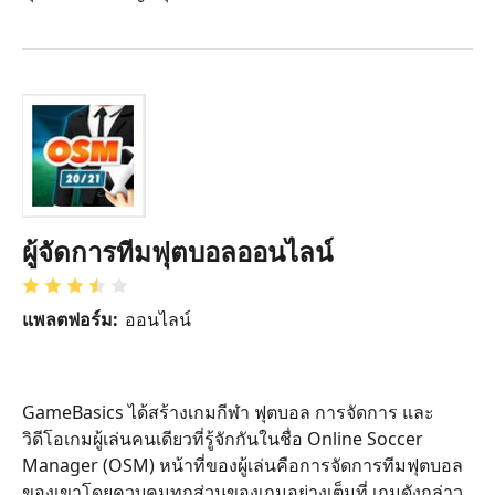
ผู้จัดการทีมฟุตบอลออนไลน์
แพลตฟอร์ม:
ออนไลน์
GameBasics ได้สร้างเกมกีฬา ฟุตบอล การจัดการ และ
วิดีโอเกมผู้เล่นคนเดียวที่รู้จักกันในชื่อ Online Soccer
Manager (OSM) หน้าที่ของผู้เล่นคือการจัดการทีมฟุตบอล
ของเขาโดยควบคุมทุกส่วนของเกมอย่างเต็มที่ เกมดังกล่าว