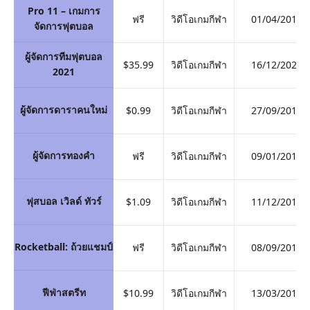
Pro 11 – เกมการ
ฟรี
วิดีโอเกมกีฬา
01/04/2017
จัดการฟุตบอล
ผู้จัดการทีมฟุตบอล
$35.99
วิดีโอเกมกีฬา
16/12/2020
2021
ผู้จัดการดาราคนใหม่
$0.99
วิดีโอเกมกีฬา
27/09/2018
ผู้จัดการทองคำ
ฟรี
วิดีโอเกมกีฬา
09/01/2018
ฟุสบอล เวิลด์ ทัวร์
$1.09
วิดีโอเกมกีฬา
11/12/2015
Rocketball: ถ้วยแชมป์
ฟรี
วิดีโอเกมกีฬา
08/09/2018
ฟีฟ่าสตรีท
$10.99
วิดีโอเกมกีฬา
13/03/2012