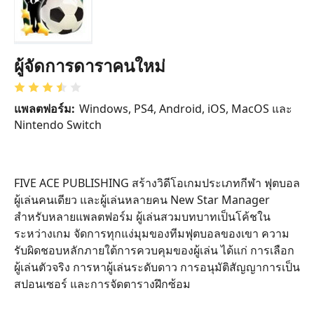
ผู้จัดการดาราคนใหม่
แพลตฟอร์ม:
Windows, PS4, Android, iOS, MacOS และ
Nintendo Switch
FIVE ACE PUBLISHING สร้างวิดีโอเกมประเภทกีฬา ฟุตบอล
ผู้เล่นคนเดียว และผู้เล่นหลายคน New Star Manager
สำหรับหลายแพลตฟอร์ม ผู้เล่นสวมบทบาทเป็นโค้ชใน
ระหว่างเกม จัดการทุกแง่มุมของทีมฟุตบอลของเขา ความ
รับผิดชอบหลักภายใต้การควบคุมของผู้เล่น ได้แก่ การเลือก
ผู้เล่นตัวจริง การหาผู้เล่นระดับดาว การอนุมัติสัญญาการเป็น
สปอนเซอร์ และการจัดตารางฝึกซ้อม