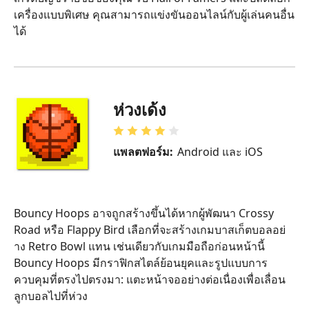
เครื่องแบบพิเศษ คุณสามารถแข่งขันออนไลน์กับผู้เล่นคนอื่น
ได้
ห่วงเด้ง
แพลตฟอร์ม:
Android และ iOS
Bouncy Hoops อาจถูกสร้างขึ้นได้หากผู้พัฒนา Crossy
Road หรือ Flappy Bird เลือกที่จะสร้างเกมบาสเก็ตบอลอย่
าง Retro Bowl แทน เช่นเดียวกับเกมมือถือก่อนหน้านี้
Bouncy Hoops มีกราฟิกสไตล์ย้อนยุคและรูปแบบการ
ควบคุมที่ตรงไปตรงมา: แตะหน้าจออย่างต่อเนื่องเพื่อเลื่อน
ลูกบอลไปที่ห่วง