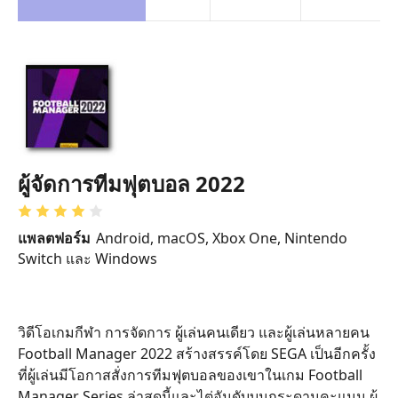
ผู้จัดการทีมฟุตบอล 2022
แพลตฟอร์ม
Android, macOS, Xbox One, Nintendo
Switch และ Windows
วิดีโอเกมกีฬา การจัดการ ผู้เล่นคนเดียว และผู้เล่นหลายคน
Football Manager 2022 สร้างสรรค์โดย SEGA เป็นอีกครั้ง
ที่ผู้เล่นมีโอกาสสั่งการทีมฟุตบอลของเขาในเกม Football
Manager Series ล่าสุดนี้และไต่อันดับบนกระดานคะแนน ผู้