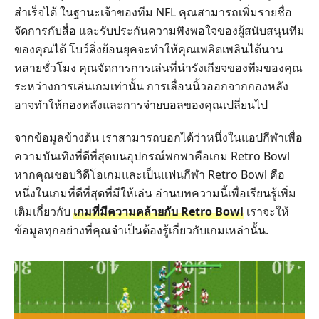
สำเร็จได้ ในฐานะเจ้าของทีม NFL คุณสามารถเพิ่มรายชื่อ
จัดการกับสื่อ และรับประกันความพึงพอใจของผู้สนับสนุนทีม
ของคุณได้ โบว์ลิ่งย้อนยุคจะทำให้คุณเพลิดเพลินได้นาน
หลายชั่วโมง คุณจัดการการเล่นที่น่ารังเกียจของทีมของคุณ
ระหว่างการเล่นเกมเท่านั้น การเลื่อนนิ้วออกจากกองหลัง
อาจทำให้กองหลังและการจ่ายบอลของคุณเปลี่ยนไป
จากข้อมูลข้างต้น เราสามารถบอกได้ว่าหนึ่งในแอปกีฬาเพื่อ
ความบันเทิงที่ดีที่สุดบนอุปกรณ์พกพาคือเกม Retro Bowl
หากคุณชอบวิดีโอเกมและเป็นแฟนกีฬา Retro Bowl คือ
หนึ่งในเกมที่ดีที่สุดที่มีให้เล่น อ่านบทความนี้เพื่อเรียนรู้เพิ่ม
เติมเกี่ยวกับ
เกมที่มีความคล้ายกับ Retro Bowl
เราจะให้
ข้อมูลทุกอย่างที่คุณจำเป็นต้องรู้เกี่ยวกับเกมเหล่านั้น.