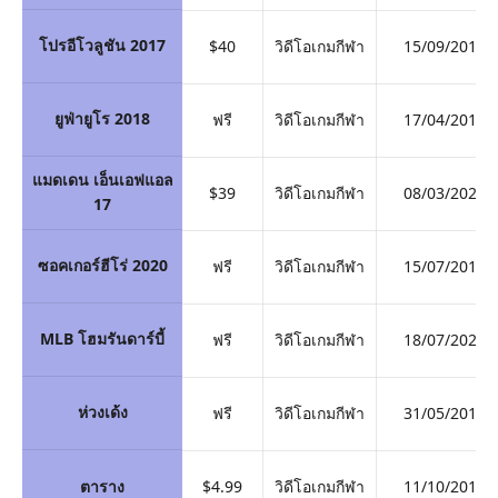
โปรอีโวลูชัน 2017
$40
วิดีโอเกมกีฬา
15/09/2017
ยูฟ่ายูโร 2018
ฟรี
วิดีโอเกมกีฬา
17/04/2018
แมดเดน เอ็นเอฟแอล
$39
วิดีโอเกมกีฬา
08/03/2023
17
ซอคเกอร์ฮีโร่ 2020
ฟรี
วิดีโอเกมกีฬา
15/07/2014
MLB โฮมรันดาร์บี้
ฟรี
วิดีโอเกมกีฬา
18/07/2022
ห่วงเด้ง
ฟรี
วิดีโอเกมกีฬา
31/05/2017
ตาราง
$4.99
วิดีโอเกมกีฬา
11/10/2019