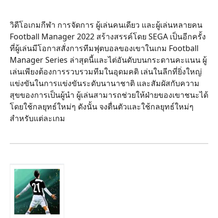
วิดีโอเกมกีฬา การจัดการ ผู้เล่นคนเดียว และผู้เล่นหลายคน
Football Manager 2022 สร้างสรรค์โดย SEGA เป็นอีกครั้ง
ที่ผู้เล่นมีโอกาสสั่งการทีมฟุตบอลของเขาในเกม Football
Manager Series ล่าสุดนี้และไต่อันดับบนกระดานคะแนน ผู้
เล่นเพียงต้องการรวบรวมทีมในอุดมคติ เล่นในลีกที่ยิ่งใหญ่
แข่งขันในการแข่งขันระดับนานาชาติ และสัมผัสกับความ
สุขของการเป็นผู้นำ ผู้เล่นสามารถช่วยให้ฝ่ายของเขาชนะได้
โดยใช้กลยุทธ์ใหม่ๆ ดังนั้น จงตื่นตัวและใช้กลยุทธ์ใหม่ๆ
สำหรับแต่ละเกม