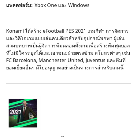
แพลตฟอร์ม:
Xbox One และ Windows
Konami ได้สร้าง eFootball PES 2021 เกมกีฬา การจัดการ
และวิดีโอเกมแบบเล่นคนเดียวสำหรับอุปกรณ์พกพา ผู้เล่น
สวมบทบาทเป็นผู้จัดการทีมตลอดทั้งเกมเพื่อสร้างทีมฟุตบอล
ที่ไม่มีใครหยุดได้และเอาชนะฝ่ายตรงข้าม สโมสรต่างๆ เช่น
FC Barcelona, Manchester United, Juventus และทีมที่
ยอดเยี่ยมอื่นๆ มีใบอนุญาตอย่างเป็นทางการสำหรับเกมนี้