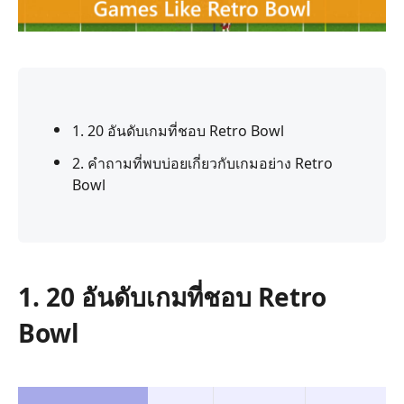
1. 20 อันดับเกมที่ชอบ Retro Bowl
2. คำถามที่พบบ่อยเกี่ยวกับเกมอย่าง Retro
Bowl
1. 20 อันดับเกมที่ชอบ Retro
Bowl