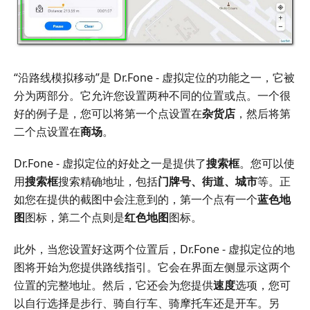
“沿路线模拟移动”是 Dr.Fone - 虚拟定位的功能之一，它被
分为两部分。它允许您设置两种不同的位置或点。一个很
好的例子是，您可以将第一个点设置在
杂货店
，然后将第
二个点设置在
商场
。
Dr.Fone - 虚拟定位的好处之一是提供了
搜索框
。您可以使
用
搜索框
搜索精确地址，包括
门牌号、街道、城市
等。正
如您在提供的截图中会注意到的，第一个点有一个
蓝色地
图
图标，第二个点则是
红色地图
图标。
此外，当您设置好这两个位置后，Dr.Fone - 虚拟定位的地
图将开始为您提供路线指引。它会在界面左侧显示这两个
位置的完整地址。然后，它还会为您提供
速度
选项，您可
以自行选择是步行、骑自行车、骑摩托车还是开车。另