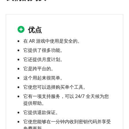
决
什
么
是
优点
Dr.Fone
-
在 AR 游戏中使用是安全的。
虚
它提供了很多功能。
拟
它还提供月度计划。
位
置
它是跨平台的。
这个用起来很简单。
Dr.Fone
-
它使您可以选择购买单个工具。
虚
它有一项支持服务，可以 24/7 全天候为您
拟
提供帮助。
位
它提供退款保证。
置
审
它使您能够在一分钟内收到密钥代码并享受
查
免费更新。