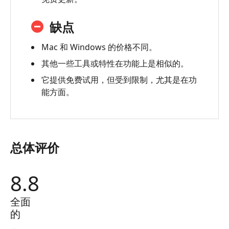
Dr.Fone
缺点
的
常
Mac 和 Windows 的价格不同。
见
其他一些工具或特性在功能上是相似的。
问
题
它提供免费试用，但受到限制，尤其是在功
-
能方面。
虚
拟
位
置
总体评价
替
代
8.8
方
案
全面
-
的
Aiseesoft