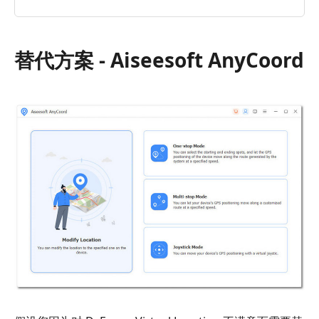
替代方案 - Aiseesoft AnyCoord