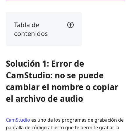
Tabla de
contenidos
Solución
1:
Error
Solución 1: Error de
de
CamStudio:
CamStudio: no se puede
no
se
cambiar el nombre o copiar
puede
el archivo de audio
cambiar
el
nombre
o
CamStudio
es uno de los programas de grabación de
copiar
pantalla de código abierto que te permite grabar la