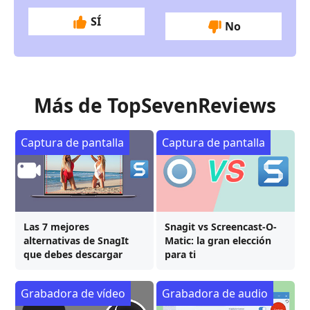
SÍ
No
Más de TopSevenReviews
Captura de pantalla
Captura de pantalla
Las 7 mejores
Snagit vs Screencast-O-
alternativas de SnagIt
Matic: la gran elección
que debes descargar
para ti
Grabadora de vídeo
Grabadora de audio