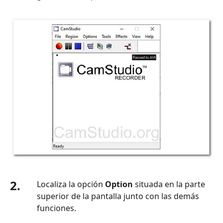
3:
Error
de
CamStudio
-
No
se
graba
ningún
sonido
Solución
4:
Error
de
CamStudio:
2.
Localiza la opción
Option
situada en la parte
no
superior de la pantalla junto con las demás
se
funciones.
pudo