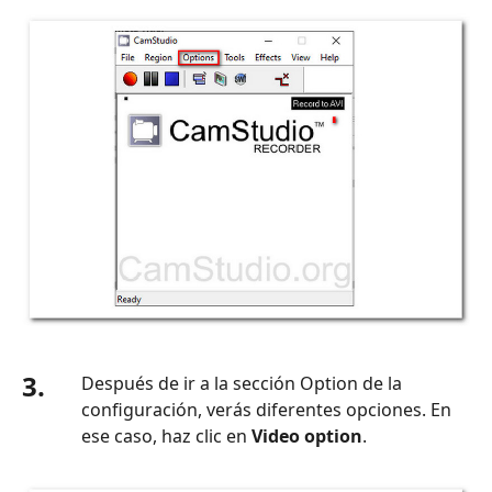
grabar
el
archivo
.avi
Consejo
adicional:
la
mejor
alternativa
a
CamStudio:
grabador
de
pantalla
3.
Después de ir a la sección Option de la
Aiseesoft
configuración, verás diferentes opciones. En
ese caso, haz clic en
Video option
.