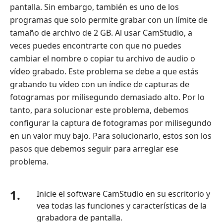
el
pantalla. Sin embargo, también es uno de los
archivo
programas que solo permite grabar con un límite de
de
tamaño de archivo de 2 GB. Al usar CamStudio, a
audio
veces puedes encontrarte con que no puedes
Solución
cambiar el nombre o copiar tu archivo de audio o
2:
vídeo grabado. Este problema se debe a que estás
Error
grabando tu vídeo con un índice de capturas de
de
fotogramas por milisegundo demasiado alto. Por lo
CamStudio
tanto, para solucionar este problema, debemos
-
configurar la captura de fotogramas por milisegundo
Problema
en un valor muy bajo. Para solucionarlo, estos son los
de
pasos que debemos seguir para arreglar ese
audio
problema.
bajo
durante
la
1.
Inicie el software CamStudio en su escritorio y
grabación
vea todas las funciones y características de la
Solución
grabadora de pantalla.