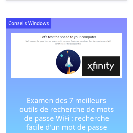
Conseils Windows
Examen des 7 meilleurs
outils de recherche de mots
de passe WiFi : recherche
facile d'un mot de passe